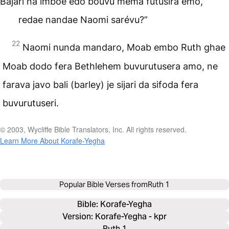
Bajari na imboe edo bouvu mema futusira emo,
redae nandae Naomi sarévu?”
22
Naomi nunda mandaro, Moab embo Ruth ghae
Moab dodo fera Bethlehem buvurutusera amo, ne
farava javo bali (barley) je sijari da sifoda fera
buvurutuseri.
© 2003, Wycliffe Bible Translators, Inc. All rights reserved.
Learn More About Korafe-Yegha
Popular Bible Verses from
Ruth 1
Bible: 
Korafe-Yegha
Version: Korafe-Yegha - kpr
Ruth 1