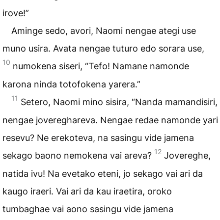
irove!”
Aminge sedo, avori, Naomi nengae ategi use
muno usira. Avata nengae tuturo edo sorara use,
10
numokena siseri, “Tefo! Namane namonde
karona ninda totofokena yarera.”
11
Setero, Naomi mino sisira, “Nanda mamandisiri,
nengae jovereghareva. Nengae redae namonde yari
resevu? Ne erekoteva, na sasingu vide jamena
12
sekago baono nemokena vai areva?
Jovereghe,
natida ivu! Na evetako eteni, jo sekago vai ari da
kaugo iraeri. Vai ari da kau iraetira, oroko
tumbaghae vai aono sasingu vide jamena