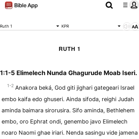
Ruth 1
KPR
RUTH 1
1:1-5 Elimelech Nunda Ghagurude Moab Iseri.
1-2
Anakora beká, God giti jighari gategeari Israel
embo kaifa edo ghuseri. Ainda sifoda, reighi Judah
aminda baimara sirorusira. Sifo aminda, Bethlehem
embo, oro Ephrat ondi, genembo javo Elimelech
noaro Naomi ghae iriari. Nenda sasingu vide jamena