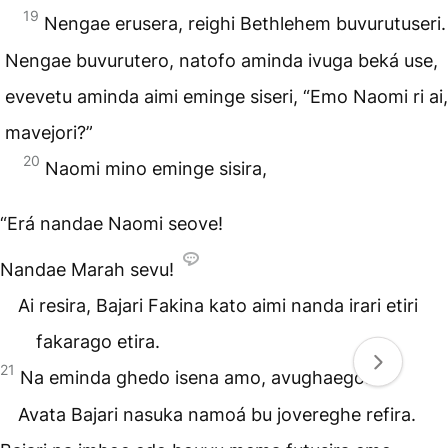
19
Nengae erusera, reighi Bethlehem buvurutuseri.
Nengae buvurutero, natofo aminda ivuga beká use,
evevetu aminda aimi eminge siseri, “Emo Naomi ri ai,
mavejori?”
20
Naomi mino eminge sisira,
“Erá nandae Naomi seove!
Nandae Marah sevu!
Ai resira, Bajari Fakina kato aimi nanda irari etiri
fakarago etira.
21
Na eminda ghedo isena amo, avughaegori.
Avata Bajari nasuka namoá bu jovereghe refira.