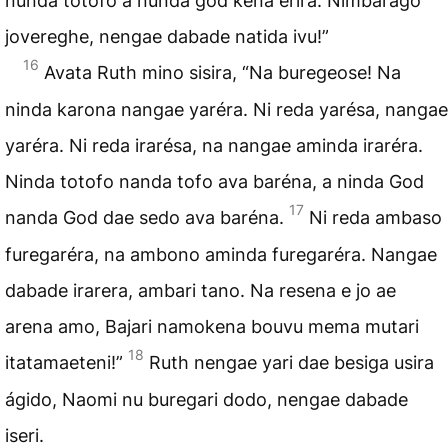
nunda totofo a nunda god kena erira. Nimbarago
jovereghe, nengae dabade natida ivu!”
16
Avata Ruth mino sisira, “Na buregeose! Na
ninda karona nangae yaréra. Ni reda yarésa, nangae
yaréra. Ni reda irarésa, na nangae aminda iraréra.
Ninda totofo nanda tofo ava baréna, a ninda God
17
nanda God dae sedo ava baréna.
Ni reda ambaso
furegaréra, na ambono aminda furegaréra. Nangae
dabade irarera, ambari tano. Na resena e jo ae
arena amo, Bajari namokena bouvu mema mutari
18
itatamaeteni!”
Ruth nengae yari dae besiga usira
ágido, Naomi nu buregari dodo, nengae dabade
iseri.