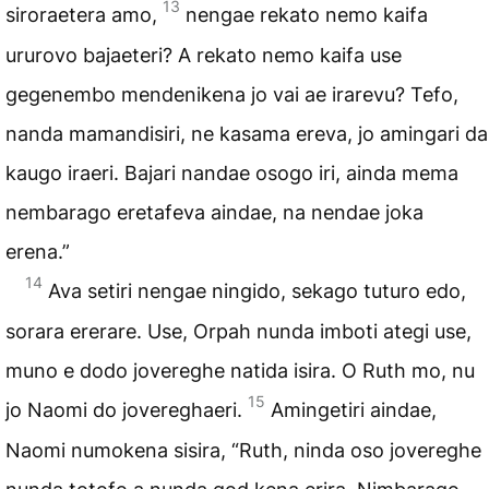
13
siroraetera amo,
nengae rekato nemo kaifa
ururovo bajaeteri? A rekato nemo kaifa use
gegenembo mendenikena jo vai ae irarevu? Tefo,
nanda mamandisiri, ne kasama ereva, jo amingari da
kaugo iraeri. Bajari nandae osogo iri, ainda mema
nembarago eretafeva aindae, na nendae joka
erena.”
14
Ava setiri nengae ningido, sekago tuturo edo,
sorara ererare. Use, Orpah nunda imboti ategi use,
muno e dodo jovereghe natida isira. O Ruth mo, nu
15
jo Naomi do jovereghaeri.
Amingetiri aindae,
Naomi numokena sisira, “Ruth, ninda oso jovereghe