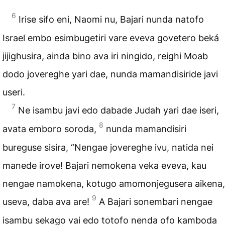
6
Irise sifo eni, Naomi nu, Bajari nunda natofo
Israel embo esimbugetiri vare eveva govetero beká
jijighusira, ainda bino ava iri ningido, reighi Moab
dodo jovereghe yari dae, nunda mamandisiride javi
useri.
7
Ne isambu javi edo dabade Judah yari dae iseri,
8
avata emboro soroda,
nunda mamandisiri
bureguse sisira, “Nengae jovereghe ivu, natida nei
manede irove! Bajari nemokena veka eveva, kau
nengae namokena, kotugo amomonjegusera aikena,
9
useva, daba ava are!
A Bajari sonembari nengae
isambu sekago vai edo totofo nenda ofo kamboda