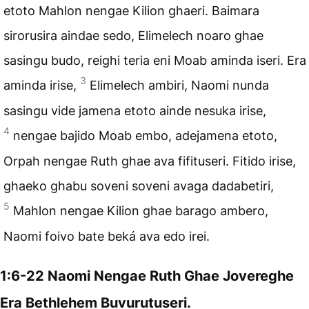
etoto Mahlon nengae Kilion ghaeri. Baimara
sirorusira aindae sedo, Elimelech noaro ghae
sasingu budo, reighi teria eni Moab aminda iseri. Era
3
aminda irise,
Elimelech ambiri, Naomi nunda
sasingu vide jamena etoto ainde nesuka irise,
4
nengae bajido Moab embo, adejamena etoto,
Orpah nengae Ruth ghae ava fifituseri. Fitido irise,
ghaeko ghabu soveni soveni avaga dadabetiri,
5
Mahlon nengae Kilion ghae barago ambero,
Naomi foivo bate beká ava edo irei.
1:6-22 Naomi Nengae Ruth Ghae Jovereghe
Era Bethlehem Buvurutuseri.