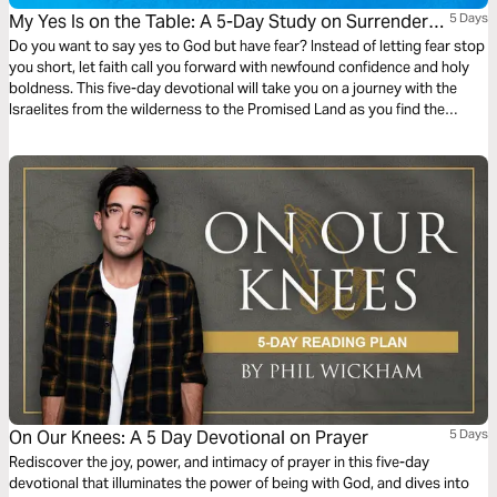
My Yes Is on the Table: A 5-Day Study on Surrender
5 Days
by Jennifer Hand
Do you want to say yes to God but have fear? Instead of letting fear stop
you short, let faith call you forward with newfound confidence and holy
boldness. This five-day devotional will take you on a journey with the
Israelites from the wilderness to the Promised Land as you find the
courage to take faith steps.
On Our Knees: A 5 Day Devotional on Prayer
5 Days
Rediscover the joy, power, and intimacy of prayer in this five-day
devotional that illuminates the power of being with God, and dives into