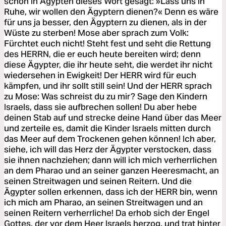
schon in Ägypten dieses Wort gesagt: »Lass uns in
Ruhe, wir wollen den Ägyptern dienen?« Denn es wäre
für uns ja besser, den Ägyptern zu dienen, als in der
Wüste zu sterben! Mose aber sprach zum Volk:
Fürchtet euch nicht! Steht fest und seht die Rettung
des HERRN, die er euch heute bereiten wird; denn
diese Ägypter, die ihr heute seht, die werdet ihr nicht
wiedersehen in Ewigkeit! Der HERR wird für euch
kämpfen, und ihr sollt still sein! Und der HERR sprach
zu Mose: Was schreist du zu mir? Sage den Kindern
Israels, dass sie aufbrechen sollen! Du aber hebe
deinen Stab auf und strecke deine Hand über das Meer
und zerteile es, damit die Kinder Israels mitten durch
das Meer auf dem Trockenen gehen können! Ich aber,
siehe, ich will das Herz der Ägypter verstocken, dass
sie ihnen nachziehen; dann will ich mich verherrlichen
an dem Pharao und an seiner ganzen Heeresmacht, an
seinen Streitwagen und seinen Reitern. Und die
Ägypter sollen erkennen, dass ich der HERR bin, wenn
ich mich am Pharao, an seinen Streitwagen und an
seinen Reitern verherrliche! Da erhob sich der Engel
Gottes, der vor dem Heer Israels herzog, und trat hinter