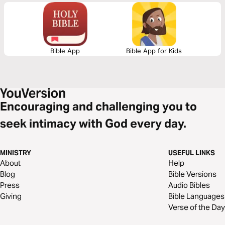
in the face of hard trials. Join Kris Langham as he guides you through the
book of Philippians.
Bible App
Bible App for Kids
Encouraging and challenging you to
seek intimacy with God every day.
MINISTRY
USEFUL LINKS
About
Help
Blog
Bible Versions
Press
Audio Bibles
Giving
Bible Languages
Verse of the Day