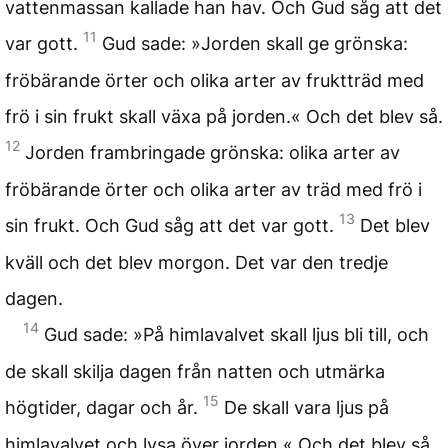
vattenmassan kallade han hav. Och Gud såg att det
11
var gott.
Gud sade: »Jorden skall ge grönska:
fröbärande örter och olika arter av fruktträd med
frö i sin frukt skall växa på jorden.« Och det blev så.
12
Jorden frambringade grönska: olika arter av
fröbärande örter och olika arter av träd med frö i
13
sin frukt. Och Gud såg att det var gott.
Det blev
kväll och det blev morgon. Det var den tredje
dagen.
14
Gud sade: »På himlavalvet skall ljus bli till, och
de skall skilja dagen från natten och utmärka
15
högtider, dagar och år.
De skall vara ljus på
himlavalvet och lysa över jorden.« Och det blev så.