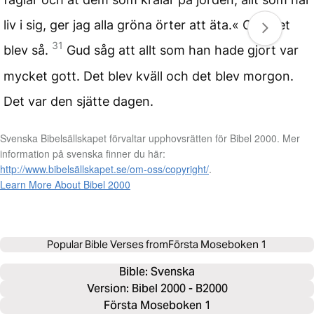
liv i sig, ger jag alla gröna örter att äta.« Och det
31
blev så.
Gud såg att allt som han hade gjort var
mycket gott. Det blev kväll och det blev morgon.
Det var den sjätte dagen.
Svenska Bibelsällskapet förvaltar upphovsrätten för Bibel 2000. Mer
information på svenska finner du här:
http://www.bibelsällskapet.se/om-oss/copyright/
.
Learn More About Bibel 2000
Popular Bible Verses from
Första Moseboken 1
Bible: 
Svenska
Version: Bibel 2000 - B2000
Första Moseboken 1