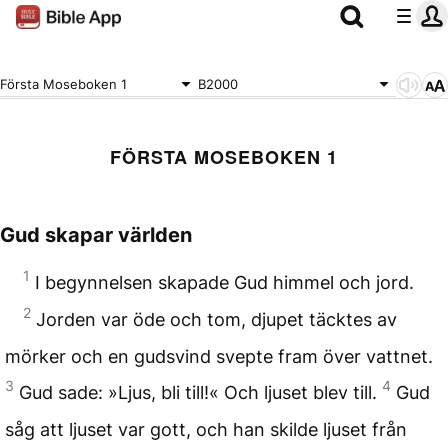
Första Moseboken 1
B2000
FÖRSTA MOSEBOKEN 1
Gud skapar världen
1
I begynnelsen skapade Gud himmel och jord.
2
Jorden var öde och tom, djupet täcktes av
mörker och en gudsvind svepte fram över vattnet.
3
4
Gud sade: »Ljus, bli till!« Och ljuset blev till.
Gud
såg att ljuset var gott, och han skilde ljuset från