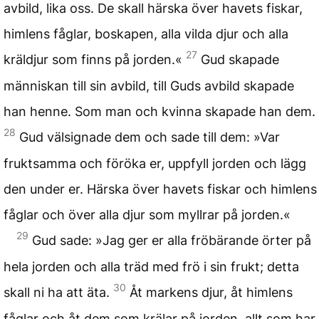
avbild, lika oss. De skall härska över havets fiskar,
himlens fåglar, boskapen, alla vilda djur och alla
27
kräldjur som finns på jorden.«
Gud skapade
människan till sin avbild, till Guds avbild skapade
han henne. Som man och kvinna skapade han dem.
28
Gud välsignade dem och sade till dem: »Var
fruktsamma och föröka er, uppfyll jorden och lägg
den under er. Härska över havets fiskar och himlens
fåglar och över alla djur som myllrar på jorden.«
29
Gud sade: »Jag ger er alla fröbärande örter på
hela jorden och alla träd med frö i sin frukt; detta
30
skall ni ha att äta.
Åt markens djur, åt himlens
fåglar och åt dem som krälar på jorden, allt som har