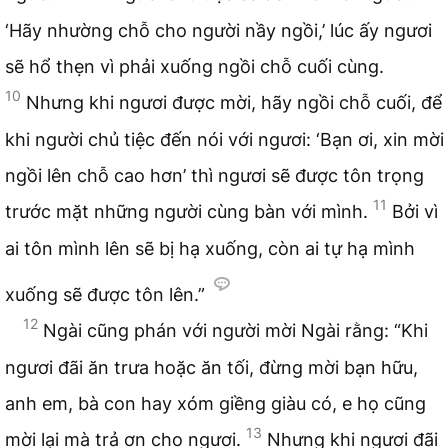
‘Hãy nhường chỗ cho người nầy ngồi,’ lúc ấy ngươi
sẽ hổ thẹn vì phải xuống ngồi chỗ cuối cùng.
10
Nhưng khi ngươi được mời, hãy ngồi chỗ cuối, để
khi người chủ tiệc đến nói với ngươi: ‘Bạn ơi, xin mời
ngồi lên chỗ cao hơn’ thì ngươi sẽ được tôn trọng
11
trước mặt những người cùng bàn với mình.
Bởi vì
ai tôn mình lên sẽ bị hạ xuống, còn ai tự hạ mình
xuống sẽ được tôn lên.”
12
Ngài cũng phán với người mời Ngài rằng: “Khi
ngươi đãi ăn trưa hoặc ăn tối, đừng mời bạn hữu,
anh em, bà con hay xóm giềng giàu có, e họ cũng
13
mời lại mà trả ơn cho ngươi.
Nhưng khi ngươi đãi