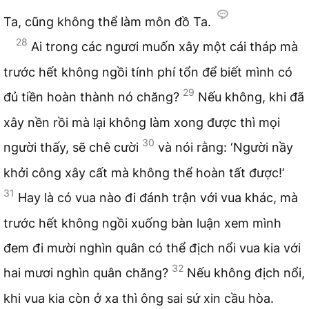
Ta, cũng không thể làm môn đồ Ta.
28
Ai trong các ngươi muốn xây một cái tháp mà
trước hết không ngồi tính phí tổn để biết mình có
29
đủ tiền hoàn thành nó chăng?
Nếu không, khi đã
xây nền rồi mà lại không làm xong được thì mọi
30
người thấy, sẽ chê cười
và nói rằng: ‘Người nầy
khởi công xây cất mà không thể hoàn tất được!’
31
Hay là có vua nào đi đánh trận với vua khác, mà
trước hết không ngồi xuống bàn luận xem mình
đem đi mười nghìn quân có thể địch nổi vua kia với
32
hai mươi nghìn quân chăng?
Nếu không địch nổi,
khi vua kia còn ở xa thì ông sai sứ xin cầu hòa.