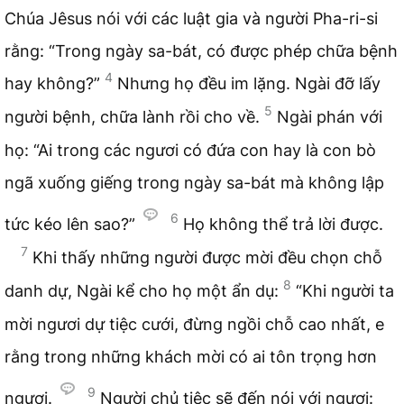
Chúa Jêsus nói với các luật gia và người Pha-ri-si
rằng: “Trong ngày sa-bát, có được phép chữa bệnh
4
hay không?”
Nhưng họ đều im lặng. Ngài đỡ lấy
5
người bệnh, chữa lành rồi cho về.
Ngài phán với
họ: “Ai trong các ngươi có đứa con hay là con bò
ngã xuống giếng trong ngày sa-bát mà không lập
6
tức kéo lên sao?”
Họ không thể trả lời được.
7
Khi thấy những người được mời đều chọn chỗ
8
danh dự, Ngài kể cho họ một ẩn dụ:
“Khi người ta
mời ngươi dự tiệc cưới, đừng ngồi chỗ cao nhất, e
rằng trong những khách mời có ai tôn trọng hơn
9
ngươi.
Người chủ tiệc sẽ đến nói với ngươi: