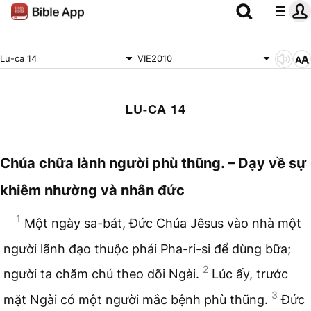
Lu-ca 14
VIE2010
LU-CA 14
Chúa chữa lành người phù thũng. – Dạy về sự
khiêm nhường và nhân đức
1
Một ngày sa-bát, Đức Chúa Jêsus vào nhà một
người lãnh đạo thuộc phái Pha-ri-si để dùng bữa;
2
người ta chăm chú theo dõi Ngài.
Lúc ấy, trước
3
mặt Ngài có một người mắc bệnh phù thũng.
Đức