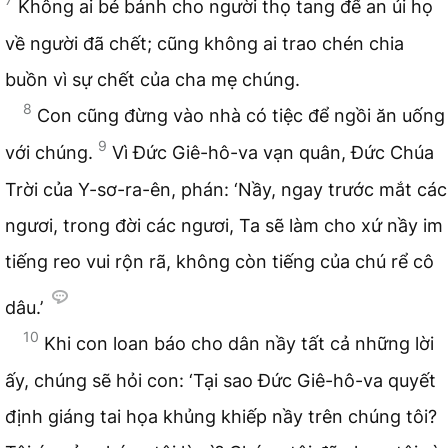
Không ai bẻ bánh cho người thọ tang để an ủi họ
về người đã chết; cũng không ai trao chén chia
buồn vì sự chết của cha mẹ chúng.
8
Con cũng đừng vào nhà có tiệc để ngồi ăn uống
9
với chúng.
Vì Đức Giê-hô-va vạn quân, Đức Chúa
Trời của Y-sơ-ra-ên, phán: ‘Nầy, ngay trước mắt các
ngươi, trong đời các ngươi, Ta sẽ làm cho xứ nầy im
tiếng reo vui rộn rã, không còn tiếng của chú rể cô
dâu.’
10
Khi con loan báo cho dân nầy tất cả những lời
ấy, chúng sẽ hỏi con: ‘Tại sao Đức Giê-hô-va quyết
định giáng tai họa khủng khiếp nầy trên chúng tôi?