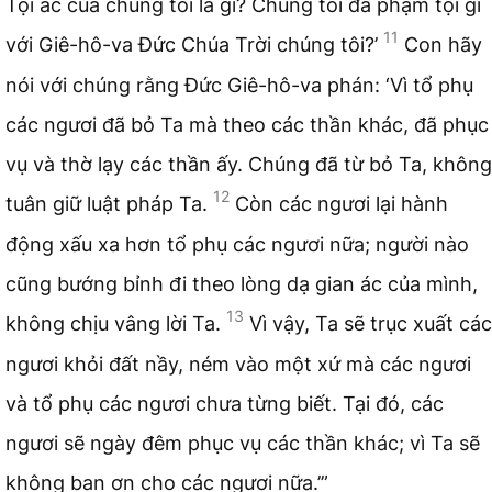
Tội ác của chúng tôi là gì? Chúng tôi đã phạm tội gì
11
với Giê-hô-va Đức Chúa Trời chúng tôi?’
Con hãy
nói với chúng rằng Đức Giê-hô-va phán: ‘Vì tổ phụ
các ngươi đã bỏ Ta mà theo các thần khác, đã phục
vụ và thờ lạy các thần ấy. Chúng đã từ bỏ Ta, không
12
tuân giữ luật pháp Ta.
Còn các ngươi lại hành
động xấu xa hơn tổ phụ các ngươi nữa; người nào
cũng bướng bỉnh đi theo lòng dạ gian ác của mình,
13
không chịu vâng lời Ta.
Vì vậy, Ta sẽ trục xuất các
ngươi khỏi đất nầy, ném vào một xứ mà các ngươi
và tổ phụ các ngươi chưa từng biết. Tại đó, các
ngươi sẽ ngày đêm phục vụ các thần khác; vì Ta sẽ
không ban ơn cho các ngươi nữa.’”