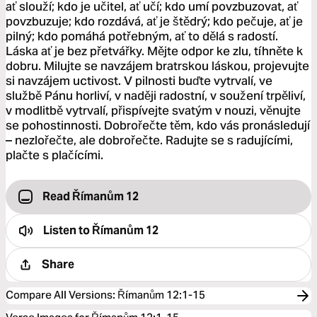
ať slouží; kdo je učitel, ať učí; kdo umí povzbuzovat, ať
povzbuzuje; kdo rozdává, ať je štědrý; kdo pečuje, ať je
pilný; kdo pomáhá potřebným, ať to dělá s radostí.
Láska ať je bez přetvářky. Mějte odpor ke zlu, tíhněte k
dobru. Milujte se navzájem bratrskou láskou, projevujte
si navzájem uctivost. V pilnosti buďte vytrvalí, ve
službě Pánu horliví, v naději radostní, v soužení trpěliví,
v modlitbě vytrvalí, přispívejte svatým v nouzi, věnujte
se pohostinnosti. Dobrořečte těm, kdo vás pronásledují
– nezlořečte, ale dobrořečte. Radujte se s radujícími,
plačte s plačícími.
Read Římanům 12
Listen to
Římanům 12
Share
Compare All Versions
:
Římanům 12:1-15