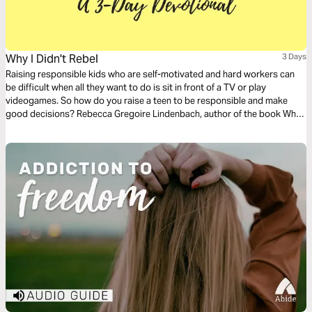
Why I Didn't Rebel
3 Days
Raising responsible kids who are self-motivated and hard workers can
be difficult when all they want to do is sit in front of a TV or play
videogames. So how do you raise a teen to be responsible and make
good decisions? Rebecca Gregoire Lindenbach, author of the book Why I
Didn’t Rebel, interviewed dozens of young people and, together with
psychology research, found some common themes among families with
kids who didn’t rebel, and families with kids who did. This 3-day action
plan will give you the run-down on raising responsible teens. To find out
more or purchase the book, visit http://amzn.to/2wipiOj