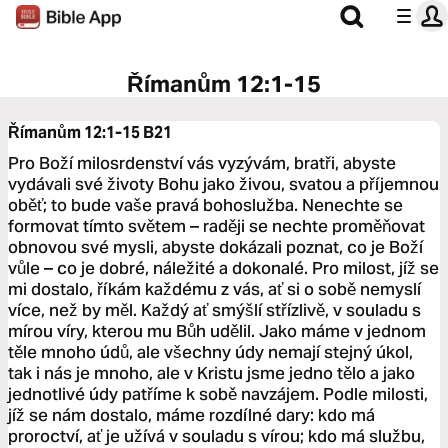
Římanům 12:1-15
Římanům 12:1-15
B21
Pro Boží milosrdenství vás vyzývám, bratři, abyste
vydávali své životy Bohu jako živou, svatou a příjemnou
oběť; to bude vaše pravá bohoslužba. Nenechte se
formovat tímto světem – raději se nechte proměňovat
obnovou své mysli, abyste dokázali poznat, co je Boží
vůle – co je dobré, náležité a dokonalé. Pro milost, jíž se
mi dostalo, říkám každému z vás, ať si o sobě nemyslí
více, než by měl. Každý ať smýšlí střízlivě, v souladu s
mírou víry, kterou mu Bůh udělil. Jako máme v jednom
těle mnoho údů, ale všechny údy nemají stejný úkol,
tak i nás je mnoho, ale v Kristu jsme jedno tělo a jako
jednotlivé údy patříme k sobě navzájem. Podle milosti,
jíž se nám dostalo, máme rozdílné dary: kdo má
proroctví, ať je užívá v souladu s vírou; kdo má službu,