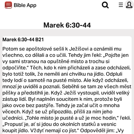
Marek 6:30-44
Marek 6:30-44
B21
Potom se apoštolové sešli k Ježíšovi a oznámili mu
všechno, co dělali a co učili. Tehdy jim řekl: „Pojďte jen
vy sami stranou na opuštěné místo a trochu si
odpočiňte.“ Těch, kdo k nim přicházeli a zase odcházeli,
bylo totiž tolik, že neměli ani chvilku na jídlo. Odpluli
tedy lodí o samotě na pusté místo. Ale když odcházeli,
mnozí je uviděli a poznali. Seběhli se tam ze všech měst
pěšky a předstihli je. Když Ježíš vystoupil, uviděl veliký
zástup lidí. Byl naplněn soucitem k nim, protože byli
jako ovce bez pastýře. Tehdy je začal učit o mnoha
věcech. Když se už připozdilo, přišli za ním jeho
učedníci. „Tohle místo je pusté a už je moc hodin,“ řekli.
„Propusť je, ať si jdou do okolních statků a vesnic
koupit jídlo. Vždyť nemají co jíst.“ Odpověděl jim: „Vy