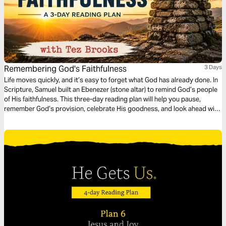
Remembering God's Faithfulness
3 Days
Life moves quickly, and it’s easy to forget what God has already done. In
Scripture, Samuel built an Ebenezer (stone altar) to remind God’s people
of His faithfulness. This three-day reading plan will help you pause,
remember God’s provision, celebrate His goodness, and look ahead with
confidence. Through biblical reflection and personal application, you'll
discover how remembering God’s past faithfulness strengthens your
faith for whatever lies ahead.