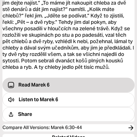
jim dejte najíst.“ „To máme jít nakoupit chleba za dvě
stě denárů a dát jim najíst?“ namítli. „Kolik máte
chlebů?“ řekl jim. „Jděte se podívat.“ Když to zjistili,
řekli: „Pět – a dvě ryby.“ Tehdy jim dal pokyn, aby
všechny posadili v hloučcích na zelené trávě. Když se
rozložili ve skupinách po stu a po padesáti, vzal těch
pět chlebů a dvě ryby, vzhlédl k nebi, požehnal, lámal ty
chleby a dával svým učedníkům, aby jim je předkládali. I
ty dvě ryby rozdělil všem, a tak se všichni najedli do
sytosti. Potom sebrali dvanáct košů plných kousků
chleba a ryb. A ty chleby jedlo pět tisíc mužů.
Read Marek 6
Listen to
Marek 6
Share
Compare All Versions
:
Marek 6:30-44