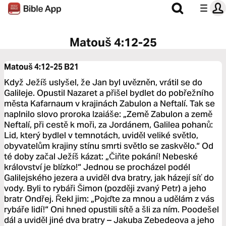
Matouš 4:12-25
Matouš 4:12-25
B21
Když Ježíš uslyšel, že Jan byl uvězněn, vrátil se do
Galileje. Opustil Nazaret a přišel bydlet do pobřežního
města Kafarnaum v krajinách Zabulon a Neftalí. Tak se
naplnilo slovo proroka Izaiáše: „Země Zabulon a země
Neftalí, při cestě k moři, za Jordánem, Galilea pohanů:
Lid, který bydlel v temnotách, uviděl veliké světlo,
obyvatelům krajiny stínu smrti světlo se zaskvělo.“ Od
té doby začal Ježíš kázat: „Čiňte pokání! Nebeské
království je blízko!“ Jednou se procházel podél
Galilejského jezera a uviděl dva bratry, jak házejí síť do
vody. Byli to rybáři Šimon (později zvaný Petr) a jeho
bratr Ondřej. Řekl jim: „Pojďte za mnou a udělám z vás
rybáře lidí!“ Oni hned opustili sítě a šli za ním. Poodešel
dál a uviděl jiné dva bratry – Jakuba Zebedeova a jeho