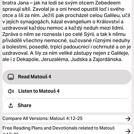
bratra Jana – jak na lodi se svým otcem Zebedeem
spravují sítě. Zavolal je a oni hned opustili loď i svého
otce a šli za ním. Ježíš pak procházel celou Galileu, učil
v jejich synagogách, kázal evangelium o Království a
uzdravoval každou nemoc a každý neduh mezi lidmi.
Zpráva o něm se roznesla i po celé Sýrii, a tak k němu
přiváděli všechny nemocné, sužované různými neduhy
a bolestmi, posedlé, trpící padoucnicí i ochrnuté a on je
uzdravoval. A šly za ním veliké zástupy nejen z Galileje,
ale i z Dekapole, Jeruzaléma, Judska a Zajordánska.
Read Matouš 4
Listen to
Matouš 4
Share
Compare All Versions
:
Matouš 4:12-25
Free Reading Plans and Devotionals related to Matouš