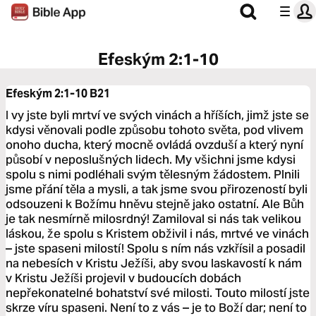
Efeským 2:1-10
Efeským 2:1-10
B21
I vy jste byli mrtví ve svých vinách a hříších, jimž jste se
kdysi věnovali podle způsobu tohoto světa, pod vlivem
onoho ducha, který mocně ovládá ovzduší a který nyní
působí v neposlušných lidech. My všichni jsme kdysi
spolu s nimi podléhali svým tělesným žádostem. Plnili
jsme přání těla a mysli, a tak jsme svou přirozeností byli
odsouzeni k Božímu hněvu stejně jako ostatní. Ale Bůh
je tak nesmírně milosrdný! Zamiloval si nás tak velikou
láskou, že spolu s Kristem obživil i nás, mrtvé ve vinách
– jste spaseni milostí! Spolu s ním nás vzkřísil a posadil
na nebesích v Kristu Ježíši, aby svou laskavostí k nám
v Kristu Ježíši projevil v budoucích dobách
nepřekonatelné bohatství své milosti. Touto milostí jste
skrze víru spaseni. Není to z vás – je to Boží dar; není to