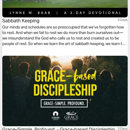
Sabbath Keeping
3 Days
Our minds and schedules are so preoccupied that we’ve forgotten how
to rest. And when we fail to rest we do more than burn ourselves out—
we misunderstand the God who calls us to rest and created us to be
people of rest. So when we learn the art of sabbath keeping, we learn to
rest and we learn about the One who gives us rest.
Grace–Simple. Profound. - Grace-based Discipleship
3 Days