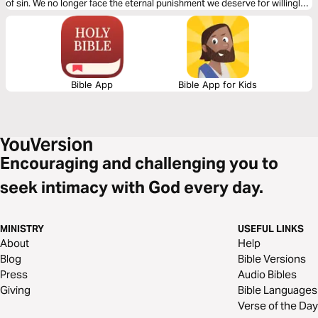
of sin. We no longer face the eternal punishment we deserve for willingly
rebelling against a holy God. The second...
Bible App
Bible App for Kids
Encouraging and challenging you to
seek intimacy with God every day.
MINISTRY
USEFUL LINKS
About
Help
Blog
Bible Versions
Press
Audio Bibles
Giving
Bible Languages
Verse of the Day