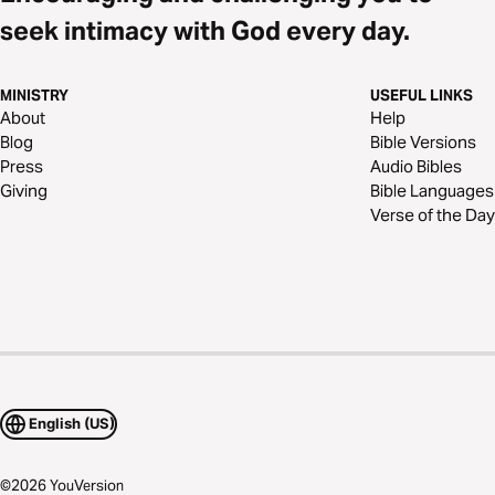
seek intimacy with God every day.
MINISTRY
USEFUL LINKS
About
Help
Blog
Bible Versions
Press
Audio Bibles
Giving
Bible Languages
Verse of the Day
English (US)
©
2026
YouVersion