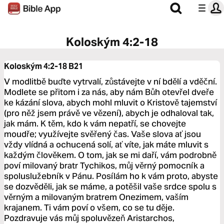
Koloským 4:2-18
Koloským 4:2-18
B21
V modlitbě buďte vytrvalí, zůstávejte v ní bdělí a vděční.
Modlete se přitom i za nás, aby nám Bůh otevřel dveře
ke kázání slova, abych mohl mluvit o Kristově tajemství
(pro něž jsem právě ve vězení), abych je odhaloval tak,
jak mám. K těm, kdo k vám nepatří, se chovejte
moudře; využívejte svěřený čas. Vaše slova ať jsou
vždy vlídná a ochucená solí, ať víte, jak máte mluvit s
každým člověkem. O tom, jak se mi daří, vám podrobně
poví milovaný bratr Tychikos, můj věrný pomocník a
spoluslužebník v Pánu. Posílám ho k vám proto, abyste
se dozvěděli, jak se máme, a potěšil vaše srdce spolu s
věrným a milovaným bratrem Onezimem, vaším
krajanem. Ti vám poví o všem, co se tu děje.
Pozdravuje vás můj spoluvězeň Aristarchos,