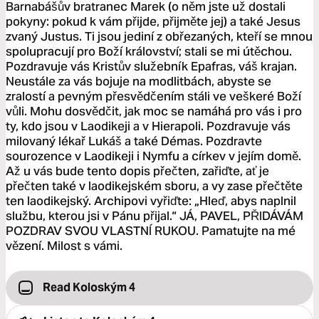
Barnabášův bratranec Marek (o něm jste už dostali
pokyny: pokud k vám přijde, přijměte jej) a také Jesus
zvaný Justus. Ti jsou jediní z obřezaných, kteří se mnou
spolupracují pro Boží království; stali se mi útěchou.
Pozdravuje vás Kristův služebník Epafras, váš krajan.
Neustále za vás bojuje na modlitbách, abyste se
zralostí a pevným přesvědčením stáli ve veškeré Boží
vůli. Mohu dosvědčit, jak moc se namáhá pro vás i pro
ty, kdo jsou v Laodikeji a v Hierapoli. Pozdravuje vás
milovaný lékař Lukáš a také Démas. Pozdravte
sourozence v Laodikeji i Nymfu a církev v jejím domě.
Až u vás bude tento dopis přečten, zařiďte, ať je
přečten také v laodikejském sboru, a vy zase přečtěte
ten laodikejský. Archipovi vyřiďte: „Hleď, abys naplnil
službu, kterou jsi v Pánu přijal.“ JÁ, PAVEL, PŘIDÁVÁM
POZDRAV SVOU VLASTNÍ RUKOU. Pamatujte na mé
vězení. Milost s vámi.
Read Koloským 4