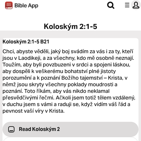
Koloským 2:1-5
Koloským 2:1-5
B21
Chci, abyste věděli, jaký boj svádím za vás i za ty, kteří
jsou v Laodikeji, a za všechny, kdo mě osobně neznají.
Toužím, aby byli povzbuzeni v srdci a spojeni láskou,
aby dospěli k veškerému bohatství plné jistoty
porozumění a k poznání Božího tajemství – Krista, v
němž jsou skryty všechny poklady moudrosti a
poznání. Toto říkám, aby vás nikdo neklamal
přesvědčivými řečmi. Ačkoli jsem totiž tělem vzdálený,
v duchu jsem s vámi a raduji se, když vidím váš řád a
pevnost vaší víry v Krista.
Read Koloským 2