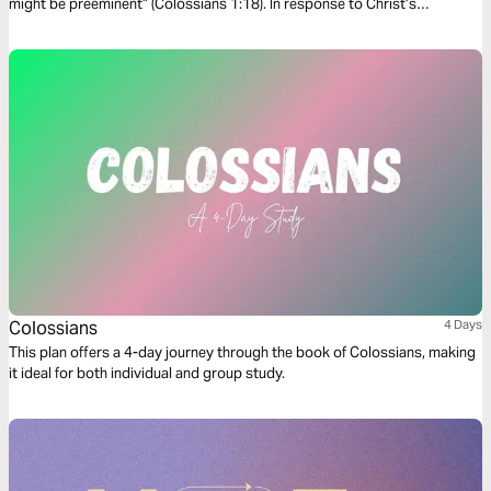
might be preeminent” (Colossians 1:18). In response to Christ’s
preeminence, Paul commands his readers to “seek the things that are
above where Christ is…and not on the things that are on earth”
(Colossians 3:1-2).
Colossians
4 Days
This plan offers a 4-day journey through the book of Colossians, making
it ideal for both individual and group study.