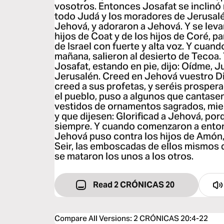
vosotros. Entonces Josafat se inclinó r
todo Judá y los moradores de Jerusalé
Jehová, y adoraron a Jehová. Y se levan
hijos de Coat y de los hijos de Coré, p
de Israel con fuerte y alta voz. Y cuand
mañana, salieron al desierto de Tecoa. 
Josafat, estando en pie, dijo: Oídme, 
Jerusalén. Creed en Jehová vuestro Di
creed a sus profetas, y seréis prosper
el pueblo, puso a algunos que cantase
vestidos de ornamentos sagrados, mien
y que dijesen: Glorificad a Jehová, por
siempre. Y cuando comenzaron a enton
Jehová puso contra los hijos de Amón
Seir, las emboscadas de ellos mismos 
se mataron los unos a los otros.
Read 2 CRÓNICAS 20
Compare All Versions
:
2 CRÓNICAS 20:4-22