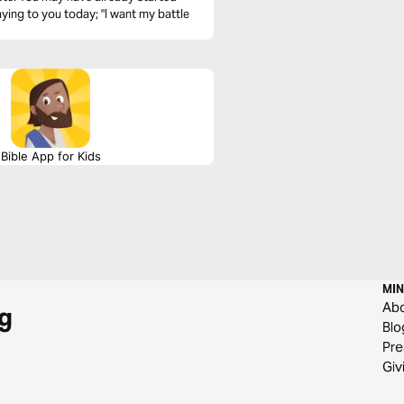
aying to you today; "I want my battle
Bible App for Kids
MIN
Ab
g
Blo
Pre
Giv