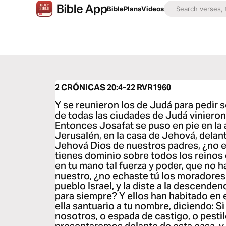
Bible
Plans
Videos
2 CRÓNICAS 20:4-22
RVR1960
Y se reunieron los de Judá para pedir 
de todas las ciudades de Judá vinieron
Entonces Josafat se puso en pie en la
Jerusalén, en la casa de Jehová, delante
Jehová Dios de nuestros padres, ¿no er
tienes dominio sobre todos los reinos
en tu mano tal fuerza y poder, que no h
nuestro, ¿no echaste tú los moradores 
pueblo Israel, y la diste a la descende
para siempre? Y ellos han habitado en e
ella santuario a tu nombre, diciendo: Si
nosotros, o espada de castigo, o pesti