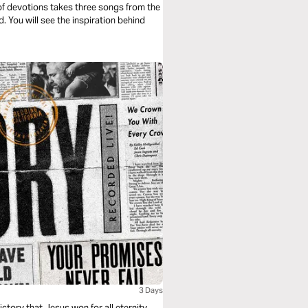
 of devotions takes three songs from the
. You will see the inspiration behind
3 Days
ctory that Jesus won for all eternity,