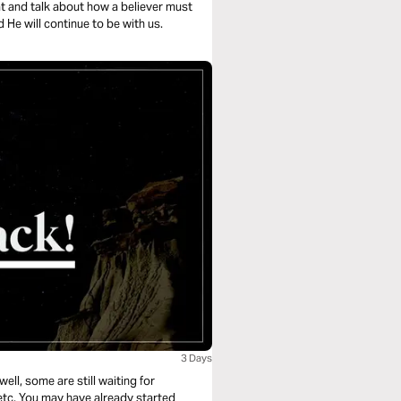
t and talk about how a believer must
 He will continue to be with us.
3 Days
ll, some are still waiting for
etc. You may have already started