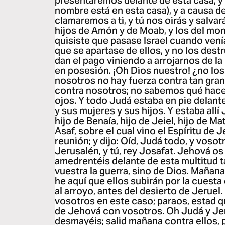
presentaremos delante de esta casa, y 
nombre está en esta casa), y a causa d
clamaremos a ti, y tú nos oirás y salvar
hijos de Amón y de Moab, y los del mont
quisiste que pasase Israel cuando venía 
que se apartase de ellos, y no los dest
dan el pago viniendo a arrojarnos de la
en posesión. ¡Oh Dios nuestro! ¿no los
nosotros no hay fuerza contra tan gra
contra nosotros; no sabemos qué hacer
ojos. Y todo Judá estaba en pie delant
y sus mujeres y sus hijos. Y estaba allí 
hijo de Benaía, hijo de Jeiel, hijo de Ma
Asaf, sobre el cual vino el Espíritu de
reunión; y dijo: Oíd, Judá todo, y vos
Jerusalén, y tú, rey Josafat. Jehová os 
amedrentéis delante de esta multitud 
vuestra la guerra, sino de Dios. Mañan
he aquí que ellos subirán por la cuesta d
al arroyo, antes del desierto de Jeruel
vosotros en este caso; paraos, estad qu
de Jehová con vosotros. Oh Judá y Jer
desmayéis; salid mañana contra ellos,