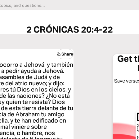
2 CRÓNICAS 20:4-22
Share
Get 
socorro a Jehová; y también
 a pedir ayuda a Jehová.
 asamblea de Judá y de
Save verses
 del atrio nuevo; y dijo:
es tú Dios en los cielos, y
 de las naciones? ¿No está
ay quien te resista? Dios
de esta tierra delante de tu
ncia de Abraham tu amigo
lla, y te han edificado en
 mal viniere sobre
lencia, o hambre, nos