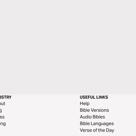
ISTRY
USEFUL LINKS
out
Help
g
Bible Versions
ss
Audio Bibles
ing
Bible Languages
Verse of the Day