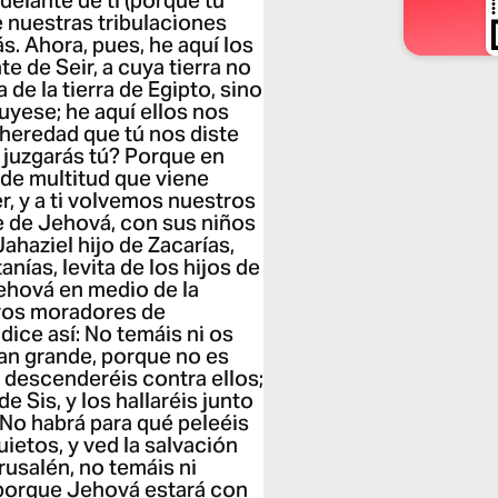
delante de ti (porque tu
e nuestras tribulaciones
ás. Ahora, pues, he aquí los
e de Seir, a cuya tierra no
de la tierra de Egipto, sino
ruyese; he aquí ellos nos
 heredad que tú nos diste
 juzgarás tú? Porque en
nde multitud que viene
, y a ti volvemos nuestros
e de Jehová, con sus niños
Jahaziel hijo de Zacarías,
tanías, levita de los hijos de
 Jehová en medio de la
otros moradores de
dice así: No temáis ni os
tan grande, porque no es
a descenderéis contra ellos;
e Sis, y los hallaréis junto
. No habrá para qué peleéis
ietos, y ved la salvación
usalén, no temáis ni
 porque Jehová estará con