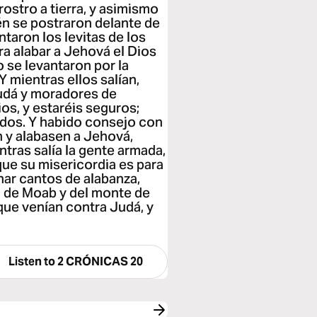
ostro a tierra, y asimismo
n se postraron delante de
taron los levitas de los
ara alabar a Jehová el Dios
o se levantaron por la
Y mientras ellos salían,
Judá y moradores de
os, y estaréis seguros;
ados. Y habido consejo con
n y alabasen a Jehová,
tras salía la gente armada,
que su misericordia es para
ar cantos de alabanza,
, de Moab y del monte de
que venían contra Judá, y
Listen to
2 CRÓNICAS 20