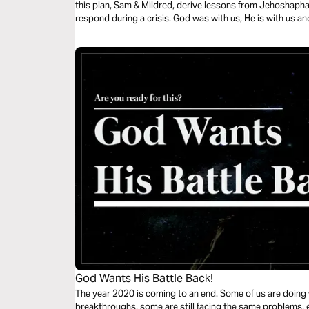
this plan, Sam & Mildred, derive lessons from Jehoshapha
respond during a crisis. God was with us, He is with us and
God Wants His Battle Back!
The year 2020 is coming to an end. Some of us are doing we
breakthroughs, some are still facing the same problems, 