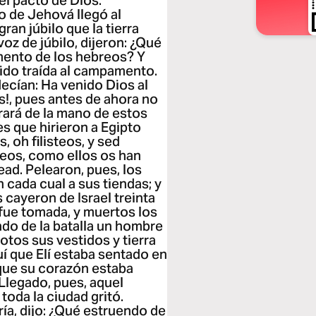
del pacto de Dios.
o de Jehová llegó al
ran júbilo que la tierra
voz de júbilo, dijeron: ¿Qué
amento de los hebreos? Y
sido traída al campamento.
decían: Ha venido Dios al
s!, pues antes de ahora no
brará de la mano de estos
s que hirieron a Egipto
, oh filisteos, y sed
reos, como ellos os han
ead. Pelearon, pues, los
n cada cual a sus tiendas; y
cayeron de Israel treinta
 fue tomada, y muertos los
endo de la batalla un hombre
rotos sus vestidos y tierra
uí que Elí estaba sentado en
rque su corazón estaba
Llegado, pues, aquel
toda la ciudad gritó.
ría, dijo: ¿Qué estruendo de