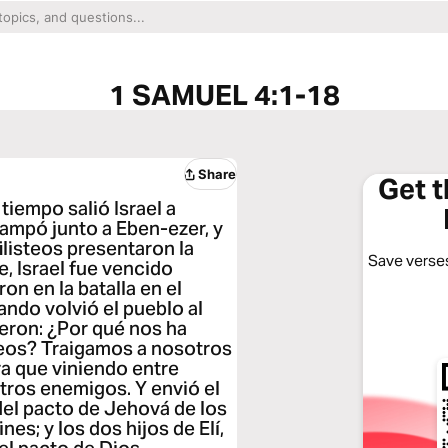
1 SAMUEL 4:1-18
Share
Get 
tiempo salió Israel a
acampó junto a Eben-ezer, y
ilisteos presentaron la
Save verses
e, Israel fue vencido
ron en la batalla en el
ndo volvió el pueblo al
jeron: ¿Por qué nos ha
steos? Traigamos a nosotros
ra que viniendo entre
tros enemigos. Y envió el
a del pacto de Jehová de los
es; y los dos hijos de Elí,