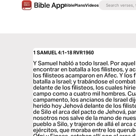
Bible
Plans
Videos
1 SAMUEL 4:1-18
RVR1960
Y Samuel habló a todo Israel. Por aquel 
encontrar en batalla a los filisteos, y 
los filisteos acamparon en Afec. Y los f
batalla a Israel; y trabándose el combat
delante de los filisteos, los cuales hirie
campo como a cuatro mil hombres. Cua
campamento, los ancianos de Israel di
herido hoy Jehová delante de los fili
de Silo el arca del pacto de Jehová, pa
nosotros nos salve de la mano de nues
pueblo a Silo, y trajeron de allá el arc
ejércitos, que moraba entre los querubin