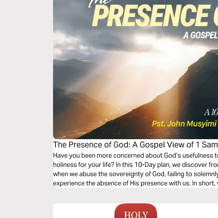
The Presence of God: A Gospel View of 1 Sam
Have you been more concerned about God’s usefulness to 
holiness for your life? In this 10-Day plan, we discover fr
when we abuse the sovereignty of God, failing to solemnly
experience the absence of His presence with us. In short
This study is adapted, with his permission, from a sermo
North Point Baptist Church in Nairobi, Kenya, on March 8t