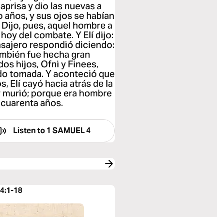
aprisa y dio las nuevas a
o años, y sus ojos se habían
 Dijo, pues, aquel hombre a
 hoy del combate. Y Elí dijo:
nsajero respondió diciendo:
 también fue hecha gran
os hijos, Ofni y Finees,
ido tomada. Y aconteció que
, Elí cayó hacia atrás de la
ó y murió; porque era hombre
l cuarenta años.
Listen to
1 SAMUEL 4
4:1-18