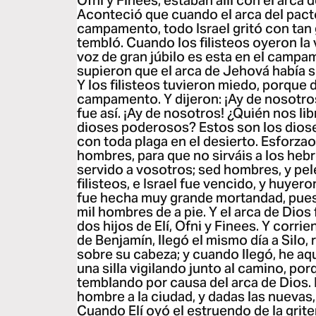
Ofni y Finees, estaban allí con el arca 
Aconteció que cuando el arca del pact
campamento, todo Israel gritó con tan g
tembló. Cuando los filisteos oyeron la 
voz de gran júbilo es esta en el camp
supieron que el arca de Jehová había 
Y los filisteos tuvieron miedo, porque 
campamento. Y dijeron: ¡Ay de nosotro
fue así. ¡Ay de nosotros! ¿Quién nos li
dioses poderosos? Estos son los diose
con toda plaga en el desierto. Esforzaos
hombres, para que no sirváis a los heb
servido a vosotros; sed hombres, y pel
filisteos, e Israel fue vencido, y huyero
fue hecha muy grande mortandad, pues 
mil hombres de a pie. Y el arca de Dios
dos hijos de Elí, Ofni y Finees. Y corri
de Benjamín, llegó el mismo día a Silo, 
sobre su cabeza; y cuando llegó, he aq
una silla vigilando junto al camino, po
temblando por causa del arca de Dios. 
hombre a la ciudad, y dadas las nuevas, 
Cuando Elí oyó el estruendo de la grite