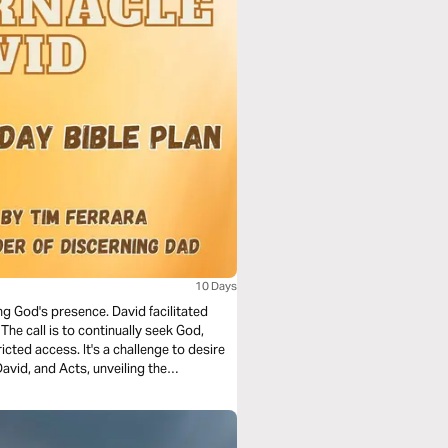
10 Days
ng God's presence. David facilitated
 The call is to continually seek God,
icted access. It's a challenge to desire
avid, and Acts, unveiling the