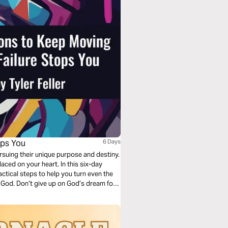
ops You
6 Days
ursuing their unique purpose and destiny.
ced on your heart. In this six-day
actical steps to help you turn even the
h God. Don’t give up on God’s dream for