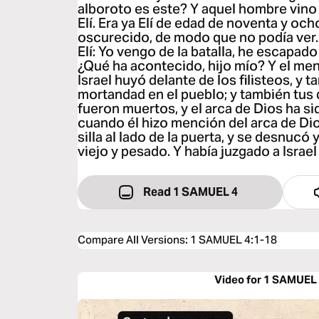
alboroto es este? Y aquel hombre vino 
Elí. Era ya Elí de edad de noventa y och
oscurecido, de modo que no podía ver.
Elí: Yo vengo de la batalla, he escapado
¿Qué ha acontecido, hijo mío? Y el me
Israel huyó delante de los filisteos, y
mortandad en el pueblo; y también tus d
fueron muertos, y el arca de Dios ha s
cuando él hizo mención del arca de Dios
silla al lado de la puerta, y se desnuc
viejo y pesado. Y había juzgado a Israe
Read 1 SAMUEL 4
Compare All Versions
:
1 SAMUEL 4:1-18
Video for 1 SAMUEL 