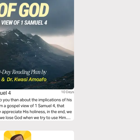
uel 4
10 Days
you than about the implications of his
om a gospel view of 1 Samuel 4, that
 appreciate His holiness, in the end, we
, we lose God when we try to use Him.
n preached by Rev. John Musyimi at
h, 2026.