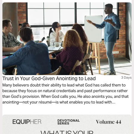
Trust in Your God-Given Anointing to Lead
3 Days
Many believers doubt their ability to lead what God has called them to
because they focus on natural credentials and past performance rather
than God’s provision. When God calls you, He also anoints you, and that
anointing—not your résumé—is what enables you to lead with
confidence and fruitfulness. In this three-day devotional, you will
discover how to shift your focus from natural ability to divine
empowerment, learn to recognize the leadership anointing God has
placed on you, and grow in confidence that He will lead you to success
through His calling on your life.