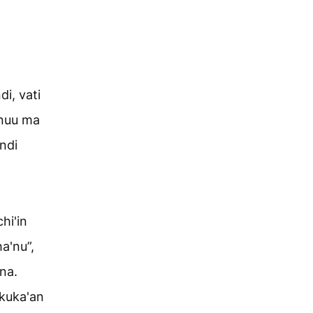
i, vati
 nuu ma
 ndi
hi'in
a'nu”,
'na.
 kuka'an