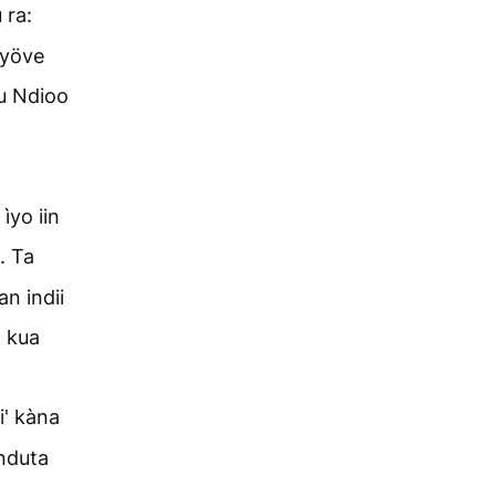
 ra:
 yöve
'u Ndioo
ìyo iin
. Ta
an indii
a kua
i' kàna
unduta