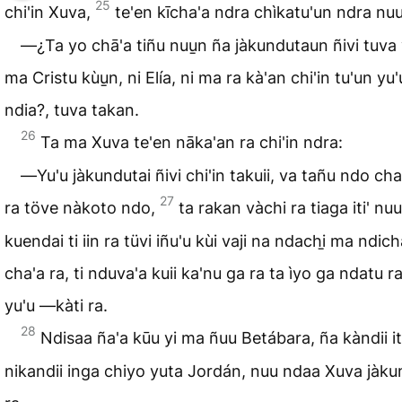
25
chi'in Xuva,
te'en kīcha'a ndra chìkatu'un ndra nuu
―¿Ta yo chā'a tiñu nuu̱n ña jàkundutaun ñivi tuva
ma Cristu kùu̱n, ni Elía, ni ma ra kà'an chi'in tu'un yu
ndia?, tuva takan.
26
Ta ma Xuva te'en nāka'an ra chi'in ndra:
―Yu'u jàkundutai ñivi chi'in takuii, va tañu ndo cha 
27
ra töve nàkoto ndo,
ta rakan vàchi ra tiaga iti' nuu
kuendai ti iin ra tüvi iñu'u kùi vaji na ndachi̱ ma ndich
cha'a ra, ti nduva'a kuii ka'nu ga ra ta ìyo ga ndatu r
yu'u ―kàti ra.
28
Ndisaa ña'a kūu yi ma ñuu Betábara, ña kàndii it
nikandii inga chiyo yuta Jordán, nuu ndaa Xuva jàk