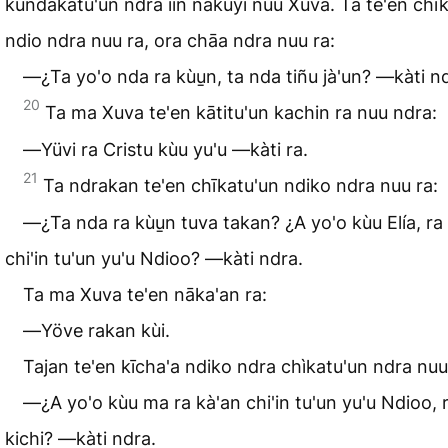
kundakatu'un ndra iin nakuyi nuu Xuva. Ta te'en chī
ndio ndra nuu ra, ora chāa ndra nuu ra:
―¿Ta yo'o nda ra kùu̱n, ta nda tiñu jà'un? ―kàti n
20
Ta ma Xuva te'en kātitu'un kachin ra nuu ndra:
―Yüvi ra Cristu kùu yu'u ―kàti ra.
21
Ta ndrakan te'en chīkatu'un ndiko ndra nuu ra:
―¿Ta nda ra kùu̱n tuva takan? ¿A yo'o kùu Elía, ra
chi'in tu'un yu'u Ndioo? ―kàti ndra.
Ta ma Xuva te'en nāka'an ra:
―Yöve rakan kùi.
Tajan te'en kīcha'a ndiko ndra chìkatu'un ndra nu
―¿A yo'o kùu ma ra kà'an chi'in tu'un yu'u Ndioo, r
kichi? ―kàti ndra.