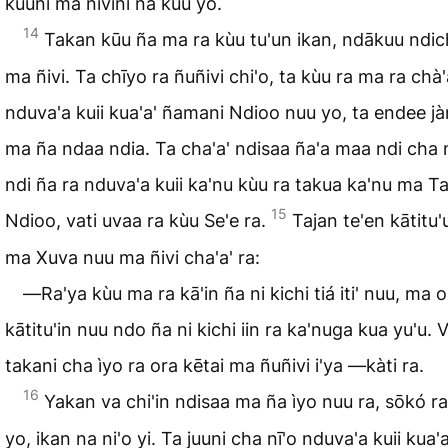
kùuni ma ñivini ña kùu yo.
14
Takan kūu ña ma ra kùu tu'un ikan, ndākuu ndic
ma ñivi. Ta chīyo ra ñuñivi chi'o, ta kùu ra ma ra chà'
nduva'a kuii kua'a' ñamani Ndioo nuu yo, ta endee jà
ma ña ndaa ndia. Ta cha'a' ndisaa ña'a maa ndi cha 
ndi ña ra nduva'a kuii ka'nu kùu ra takua ka'nu ma Ta
15
Ndioo, vati uvaa ra kùu Se'e ra.
Tajan te'en kātitu'
ma Xuva nuu ma ñivi cha'a' ra:
―Ra'ya kùu ma ra kā'in ña ni kichi tiá iti' nuu, ma o
kātitu'in nuu ndo ña ni kichi iin ra ka'nuga kua yu'u. V
takani cha ìyo ra ora kētai ma ñuñivi i'ya ―kàti ra.
16
Yakan va chi'in ndisaa ma ña ìyo nuu ra, sōkó ra
yo, ikan na ni'o yi. Ta juuni cha nī'o nduva'a kuii kua'