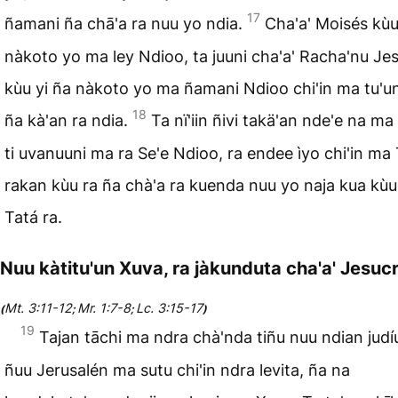
17
ñamani ña chā'a ra nuu yo ndia.
Cha'a' Moisés kùu
nàkoto yo ma ley Ndioo, ta juuni cha'a' Racha'nu Jes
kùu yi ña nàkoto yo ma ñamani Ndioo chi'in ma tu'u
18
ña kà'an ra ndia.
Ta nï'iin ñivi takä'an nde'e na ma
ti uvanuuni ma ra Se'e Ndioo, ra endee ìyo chi'in ma 
rakan kùu ra ña chà'a ra kuenda nuu yo naja kua kù
Tatá ra.
Nuu kàtitu'un Xuva, ra jàkunduta cha'a' Jesucr
Mt. 3:11-12
Mr. 1:7-8
Lc. 3:15-17
(
;
;
)
19
Tajan tāchi ma ndra chà'nda tiñu nuu ndian judí
ñuu Jerusalén ma sutu chi'in ndra levita, ña na