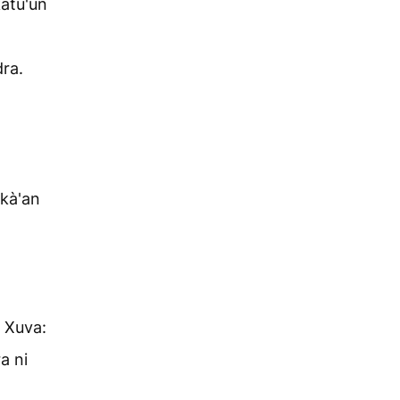
katu'un
dra.
 kà'an
u Xuva:
a ni