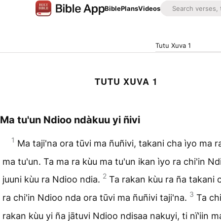
Bible
Plans
Videos
Tutu Xuva 1
TUTU XUVA 1
Ma tu'un Ndioo ndàkuu yi ñivi
1
Ma taji'na ora tūvi ma ñuñivi, takani cha ìyo ma r
ma tu'un. Ta ma ra kùu ma tu'un ikan ìyo ra chi'in Nd
2
juuni kùu ra Ndioo ndia.
Ta rakan kùu ra ña takani 
3
ra chi'in Ndioo nda ora tūvi ma ñuñivi taji'na.
Ta chi
rakan kùu yi ña jātuvi Ndioo ndisaa nakuyi, ti nï'iin m