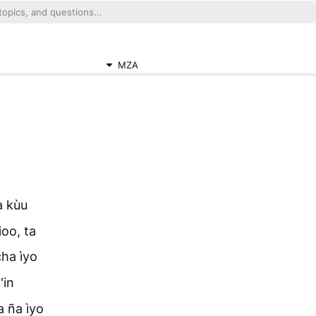
MZA
a kùu
ioo, ta
cha ìyo
'in
a ña ìyo