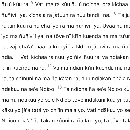
9
ñu'ú kùu ra.
Vati ma ra kùu ñu'ú ndicha, ora kīchaa 
10
ñuñivi i'ya, kīcha'a ra jàtuun ra nuu tandi'i na.
Ta ju
rakan kùu ra ña cha ìyo ra ma ñuñivi i'ya. Uvaa ña m
ìyo ma ñuñivi i'ya, na töve nī ki'in kuenda na ma tu'u
ra, vaji cha'a' maa ra kùu yi ña Ndioo jātuvi ra ma ñuñ
11
ndia.
Vati kīchaa ra nuu ìyo ñivi ñuu ra, va ndiakan
12
ki'in kuenda na ra.
Va ma ndian kī'in kuenda ma ña
ra, ta chīnuni na ma ña kà'an ra, nuu ndiakan chā'a 
13
ndakuu na se'e Ndioo.
Ta ndicha ña se'e Ndioo kù
ma ña ndākuu yo se'e Ndioo töve indukuni kùu yi ku
kāku yo jà'a tatá yo chi'in ma'á yo. Vati ndākuu yo se
Ndioo cha'a' ña takan kùuni ra ña kùu yo, ta töve ta