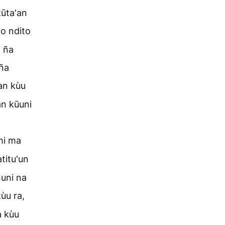
kūta'an
oo ndito
i ña
 ña
an kùu
an kūuni
chi ma
atitu'un
nuni na
ùu ra,
a kùu