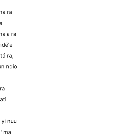
ha ra
a
na'a ra
ndē'e
tá ra,
un ndio
ra
ati
 yi nuu
a' ma