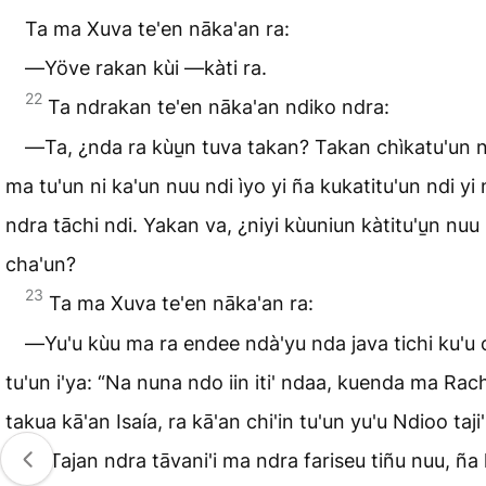
Ta ma Xuva te'en nāka'an ra:
―Yöve rakan kùi ―kàti ra.
22
Ta ndrakan te'en nāka'an ndiko ndra:
―Ta, ¿nda ra kùu̱n tuva takan? Takan chìkatu'un nd
ma tu'un ni ka'un nuu ndi ìyo yi ña kukatitu'un ndi yi
ndra tāchi ndi. Yakan va, ¿niyi kùuniun kàtitu'u̱n nuu
cha'un?
23
Ta ma Xuva te'en nāka'an ra:
―Yu'u kùu ma ra endee ndà'yu nda java tichi ku'u c
tu'un i'ya: “Na nuna ndo iin iti' ndaa, kuenda ma Rach
takua kā'an Isaía, ra kā'an chi'in tu'un yu'u Ndioo taji
24
Tajan ndra tāvani'i ma ndra fariseu tiñu nuu, ña