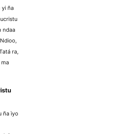
 yi ña
ucristu
n ndaa
 Ndioo,
Tatá ra,
u ma
istu
u ña ìyo