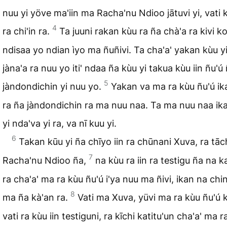
nuu yi yöve ma'iin ma Racha'nu Ndioo jātuvi yi, vati 
4
ra chi'in ra.
Ta juuni rakan kùu ra ña chà'a ra kivi k
ndisaa yo ndian ìyo ma ñuñivi. Ta cha'a' yakan kùu y
jàna'a ra nuu yo iti' ndaa ña kùu yi takua kùu iin ñu'ú
5
jàndondichin yi nuu yo.
Yakan va ma ra kùu ñu'ú ik
ra ña jàndondichin ra ma nuu naa. Ta ma nuu naa ik
yi nda'va yi ra, va nī kuu yi.
6
Takan kūu yi ña chīyo iin ra chūnani Xuva, ra tā
7
Racha'nu Ndioo ña,
na kùu ra iin ra testigu ña na k
ra cha'a' ma ra kùu ñu'ú i'ya nuu ma ñivi, ikan na chi
8
ma ña kà'an ra.
Vati ma Xuva, yüvi ma ra kùu ñu'ú k
vati ra kùu iin testiguni, ra kīchi katitu'un cha'a' ma r