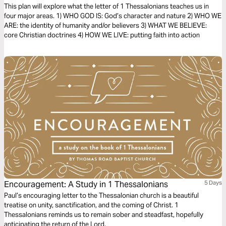
Foundation of Faith (The Bible Effect)
This plan will explore what the letter of 1 Thessalonians teaches us in
four major areas. 1) WHO GOD IS: God’s character and nature 2) WHO WE
ARE: the identity of humanity and/or believers 3) WHAT WE BELIEVE:
core Christian doctrines 4) HOW WE LIVE: putting faith into action
Encouragement: A Study in 1 Thessalonians
5 Days
Paul’s encouraging letter to the Thessalonian church is a beautiful
treatise on unity, sanctification, and the coming of Christ. 1
Thessalonians reminds us to remain sober and steadfast, hopefully
anticipating the return of the Lord.