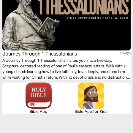
Journey Through 1 Thessalonians
5 Days
A Journey Through 1 Thessalonians invites you into a five-day,
Scripture-centered reading of one of Paul’s earliest letters. Walk with a
young church learning how to live faithfully, love deeply, and stand firm
while waiting for Christ’s return. With no devotionals and no distractions,
this plan helps you focus on God’s Word, strengthen your faith, and grow
in hope as you read one chapter each day.
Bible App
Bible App for Kids