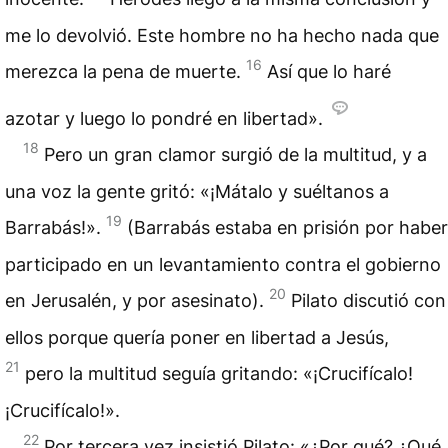
me lo devolvió. Este hombre no ha hecho nada que
16
merezca la pena de muerte.
Así que lo haré
azotar y luego lo pondré en libertad».
18
Pero un gran clamor surgió de la multitud, y a
una voz la gente gritó: «¡Mátalo y suéltanos a
19
Barrabás!».
(Barrabás estaba en prisión por haber
participado en un levantamiento contra el gobierno
20
en Jerusalén, y por asesinato).
Pilato discutió con
ellos porque quería poner en libertad a Jesús,
21
pero la multitud seguía gritando: «¡Crucifícalo!
¡Crucifícalo!».
22
Por tercera vez insistió Pilato: «¿Por qué? ¿Qué