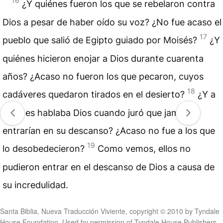
16
¿Y quiénes fueron los que se rebelaron contra
Dios a pesar de haber oído su voz? ¿No fue acaso el
17
pueblo que salió de Egipto guiado por Moisés?
¿Y
quiénes hicieron enojar a Dios durante cuarenta
años? ¿Acaso no fueron los que pecaron, cuyos
18
cadáveres quedaron tirados en el desierto?
¿Y a
quiénes hablaba Dios cuando juró que jamás
entrarían en su descanso? ¿Acaso no fue a los que
19
lo desobedecieron?
Como vemos, ellos no
pudieron entrar en el descanso de Dios a causa de
su incredulidad.
Santa Biblia, Nueva Traducción Viviente, copyright © 2010 by Tyndale
House Foundation. Used by permission of Tyndale House Publishers,