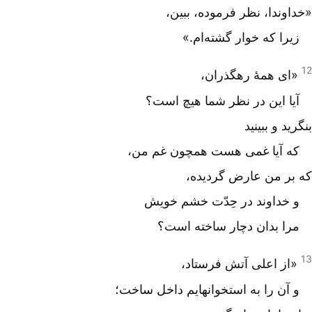
«خداوندا، نظر فرموده، ببین،
زیرا که خوار گشته‌ام.»
12
«ای همۀ رهگذران،
آیا این در نظر شما هیچ است؟
بنگرید و ببینید
که آیا غمی هست همچون غم من،
که بر من عارض گردیده،
و خداوند در حِدّت خشم خویش
مرا بدان دچار ساخته است؟
13
«از اعلی آتش فرستاد،
و آن را به استخوانهایم داخل ساخت؛