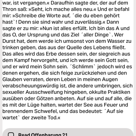
war, ist vergangen.« Daraufhin sagte der, der auf dem
Thron saß: »Seht, ich mache alles neu.« Und er befahl
mir: »Schreibe die Worte auf, ´die du eben gehört
hast`! Denn sie sind wahr und zuverlässig.« Dann
sagte er zu mir: »Nun ist alles erfüllt. Ich bin das A und
das O, der Ursprung und das Ziel ´aller Dinge`. Wer
Durst hat, dem werde ich umsonst von dem Wasser zu
trinken geben, das aus der Quelle des Lebens fließt.
Das alles wird das Erbe dessen sein, der siegreich aus
dem Kampf hervorgeht, und ich werde sein Gott sein,
und er wird mein Sohn sein. ´Schlimm` jedoch wird es
denen ergehen, die sich feige zurückziehen und den
Glauben verraten, deren Leben in meinen Augen
verabscheuungswürdig ist, die andere umbringen, sich
sexueller Ausschweifung hingeben, okkulte Praktiken
ausüben oder Götzen anbeten. Auf sie und auf alle, die
es mit der Lüge halten, wartet der See aus Feuer und
brennendem Schwefel, und das bedeutet: ´Auf sie
wartet` der zweite Tod.«
Read Offenbarung 21