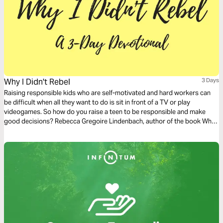
Why I Didn't Rebel
3 Days
Raising responsible kids who are self-motivated and hard workers can
be difficult when all they want to do is sit in front of a TV or play
videogames. So how do you raise a teen to be responsible and make
good decisions? Rebecca Gregoire Lindenbach, author of the book Why I
Didn’t Rebel, interviewed dozens of young people and, together with
psychology research, found some common themes among families with
kids who didn’t rebel, and families with kids who did. This 3-day action
plan will give you the run-down on raising responsible teens. To find out
more or purchase the book, visit http://amzn.to/2wipiOj