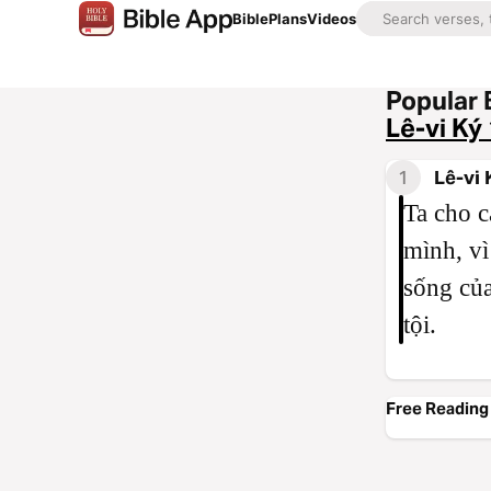
Bible
Plans
Videos
Popular 
Lê-vi Ký
1
Lê-vi 
Ta cho c
mình, vì
sống của
tội.
Free Reading 