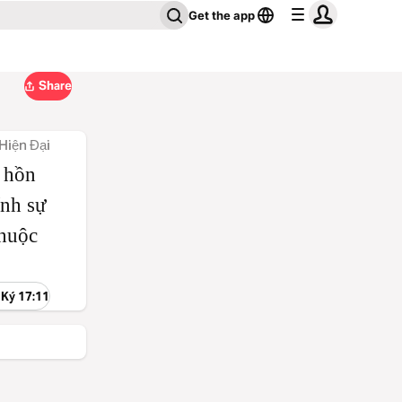
Get the app
Share
Hiện Đại
h hồn
ính sự
chuộc
 Ký 17:11