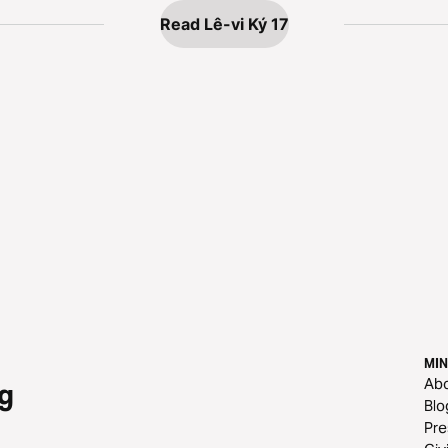
Read Lê-vi Ký 17
MIN
Ab
g
Blo
Pre