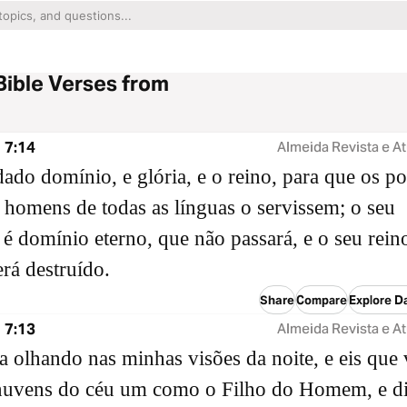
Bible Verses from
 7:14
Almeida Revista e At
dado domínio, e glória, e o reino, para que os p
 homens de todas as línguas o servissem; o seu
é domínio eterno, que não passará, e o seu rein
erá destruído.
Share
Compare
Explore Da
 7:13
Almeida Revista e At
a olhando nas minhas visões da noite, e eis que
nuvens do céu um como o Filho do Homem, e di