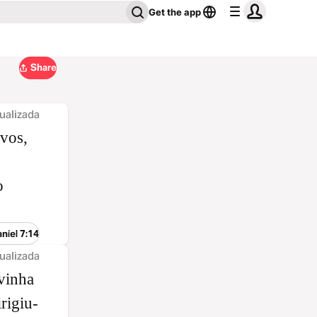
Get the app
Share
ualizada
ovos,
o
niel 7:14
ualizada
 vinha
rigiu-