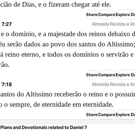
cião de Dias, e o fizeram chegar até ele.
Share
Compare
Explore Da
 7:27
Almeida Revista e At
 e o domínio, e a majestade dos reinos debaixo 
éu serão dados ao povo dos santos do Altíssimo;
rá reino eterno, e todos os domínios o servirão e
rão.
Share
Compare
Explore Da
 7:18
Almeida Revista e At
antos do Altíssimo receberão o reino e o possui
o o sempre, de eternidade em eternidade.
Share
Compare
Explore Da
Plans and Devotionals related to Daniel 7