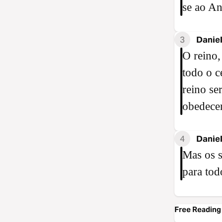
se ao An
3
Daniel
O reino,
todo o c
reino se
obedece
4
Daniel
Mas os s
para tod
Free Reading 