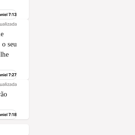
niel 7:13
ualizada
de
 o seu
 lhe
niel 7:27
ualizada
rão
niel 7:18