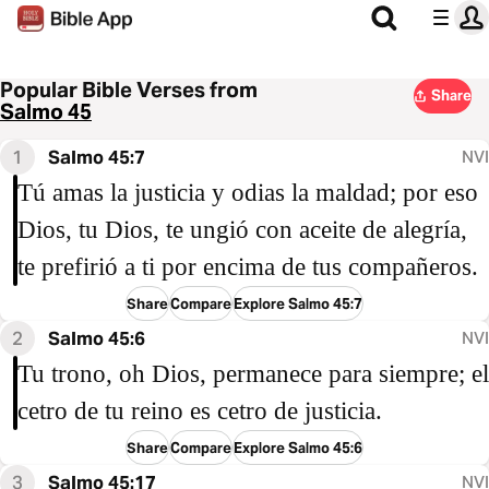
Popular Bible Verses from
Share
Salmo 45
1
Salmo 45:7
NVI
Tú amas la justicia y odias la maldad; por eso
Dios, tu Dios, te ungió con aceite de alegría,
te prefirió a ti por encima de tus compañeros.
Share
Compare
Explore Salmo 45:7
2
Salmo 45:6
NVI
Tu trono, oh Dios, permanece para siempre; el
cetro de tu reino es cetro de justicia.
Share
Compare
Explore Salmo 45:6
3
Salmo 45:17
NVI