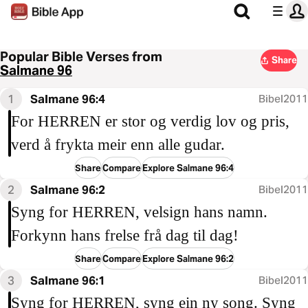
Popular Bible Verses from
Share
Salmane 96
1
Salmane 96:4
Bibel2011
For HERREN er stor og verdig lov og pris,
verd å frykta meir enn alle gudar.
Share
Compare
Explore Salmane 96:4
2
Salmane 96:2
Bibel2011
Syng for HERREN, velsign hans namn.
Forkynn hans frelse frå dag til dag!
Share
Compare
Explore Salmane 96:2
3
Salmane 96:1
Bibel2011
Syng for HERREN, syng ein ny song. Syng