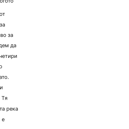
когото
от
за
во за
дем да
 четири
о
ато.
 и
 Тя
та река
 е