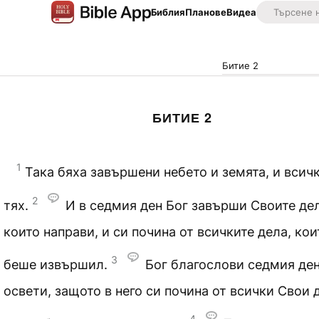
Библия
Планове
Видеа
Битие 2
БИТИЕ 2
1
Така бяха завършени небето и земята, и всичк
2
тях.
И в седмия ден Бог завърши Своите дел
които направи, и си почина от всичките дела, кои
3
беше извършил.
Бог благослови седмия ден
освети, защото в него си почина от всички Свои 
4