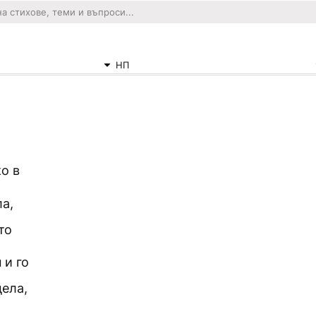
НП
о в
а,
то
 и го
дела,