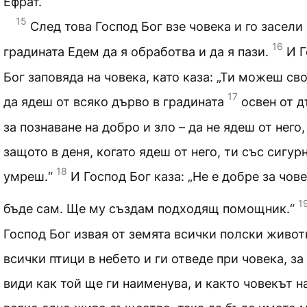
Ефрат.
15
След това Господ Бог взе човека и го засели 
16
градината Едем да я обработва и да я пази.
И 
Бог заповяда на човека, като каза: „Ти можеш св
17
да ядеш от всяко дърво в градината
освен от 
за познаване на добро и зло – да не ядеш от него,
защото в деня, когато ядеш от него, ти със сигур
18
умреш.“
И Господ Бог каза: „Не е добре за чов
1
бъде сам. Ще му създам подходящ помощник.“
Господ Бог извая от земята всички полски живот
всички птици в небето и ги отведе при човека, за
види как той ще ги наименува, и както човекът н