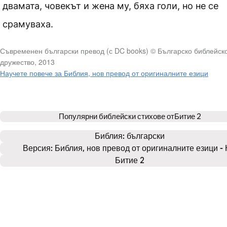
двамата, човекът и жена му, бяха голи, но не се
срамуваха.
Съвременен български превод (с DC books) © Българско библейск
дружество, 2013
Научете повече за Библия, нов превод от оригиналните езици
Популярни библейски стихове от
Битие 2
Библия: 
български
Версия: Библия, нов превод от оригиналните езици -
Битие 2