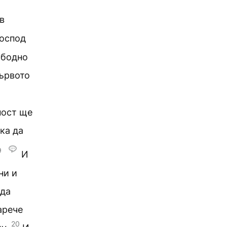
в
Господ
ободно
дървото
ност ще
ека да
9
И
ни и
 да
арече
20