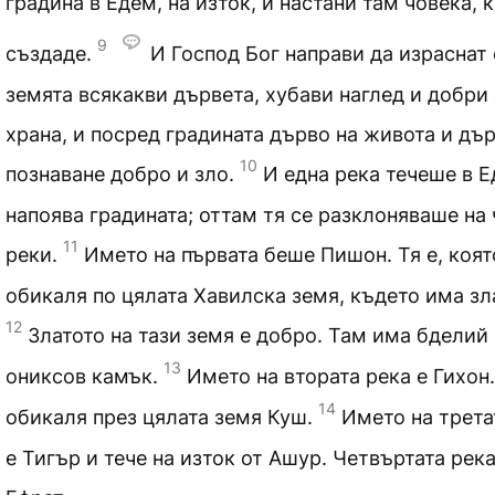
градина в Едем, на изток, и настани там човека, 
9
създаде.
И Господ Бог направи да израснат 
земята всякакви дървета, хубави наглед и добри 
храна, и посред градината дърво на живота и дър
10
познаване добро и зло.
И една река течеше в Е
напоява градината; оттам тя се разклоняваше на
11
реки.
Името на първата беше Пишон. Тя е, коят
обикаля по цялата Хавилска земя, където има зл
12
Златото на тази земя е добро. Там има бделий
13
ониксов камък.
Името на втората река е Гихон.
14
обикаля през цялата земя Куш.
Името на трета
е Тигър и тече на изток от Ашур. Четвъртата река