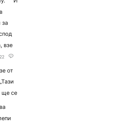
му.
И
в
 за
оспод
, взе
22
зе от
„Тази
я ще се
ва
лепи