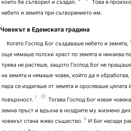
които бе сътворил и създал.
Това е произх
небето и земята при сътворението им.
Човекът в Едемската градина
Когато Господ Бог създаваше небето и земята,
още нямаше полски храст по земята и никаква п
трева не растеше, защото Господ Бог не пращаш
на земята и нямаше човек, който да я обработва,
пара се издигаше от земята и оросяваше цялата и
7
повърхност.
Тогава Господ Бог извая човека
земна пръст и вдъхна в ноздрите му жизнено дих
8
човекът стана живо същество.
И Бог насади ра