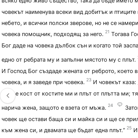
всяко едно живо същество, така да бъде името 
човекът наименува всеки вид добитък и птиците 
небето, и всички полски зверове, но не се намери
21
човека помощник, подходящ за него.
Тогава Г
Бог даде на човека дълбок сън и когато той заспа
едно от ребрата му и запълни мястото му с плът.
И Господ Бог създаде жената от реброто, което в
23
човека, и я заведе при човека.
И човекът каза: 
вече е кост от костите ми и плът от плътта ми; т
24
нарича жена, защото е взета от мъжа.
Зато
човек ще остави баща си и майка си и ще се при
25
към жена си, и двамата ще бъдат една плът.“
И