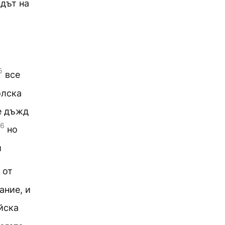
одът на
5
все
олска
е дъжд
6
но
̀
 от
ание, и
йска