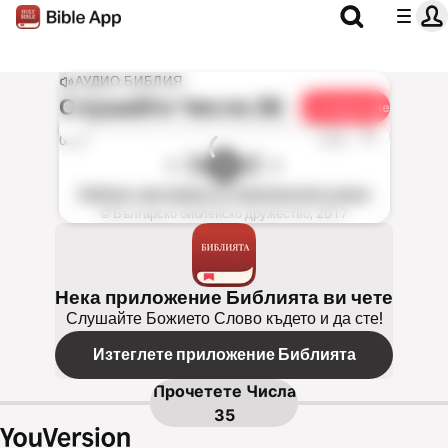
АУДИО БИБЛИЯ
Слушайте
Числа 35
Споделяне
1x
0:00
0:00
Библия, нов превод от оригиналните езици
© Българско библейско дружество, 2017
Нека приложение Библията ви чете
Слушайте Божието Слово където и да сте!
Изтеглете приложение Библията
Прочетете
Числа
35