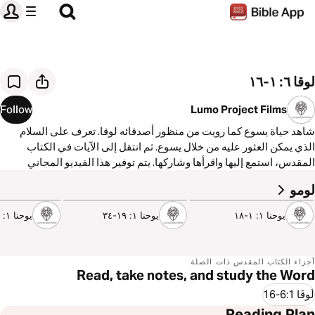
لوقا ٦: ١-١٦
Follow
Lumo Project Films
شاهد حياة يسوع كما رويت من منظور أصدقائه لوقا. تعرف على السلام
الذي يمكن العثور عليه من خلال يسوع. ثم انتقل إلى الآيات في الكتاب
المقدس، استمع إليها واقرأها وشاركها. يتم توفير هذا الفيديو المجاني
بواسطة مشروع Lumo ومشاركته من خلال تطبيق YouVersion للكتاب
لومو
2:47
2:50
3:38
المقدس.
يوحنا ١: ١-١٨
يوحنا ١: ١٩-٣٤
يوحنا ١: ٣٥-٥١
أجزاء الكتاب المقدس ذات الصلة
Read, take notes, and study the Word
لُوقَا 6:1-16
Reading Plan