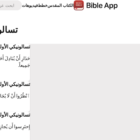
الكتاب المقدس
خطط
فيديوهات
تسالونيكي الأولى 15:5KEH(كتاب ال
حَذَارِ أَنْ يُبَادِلَ أَح
جَمِيعاً.
تسالونيكي الأولى 15:5AVD(الكتاب ال
ٱنْظُرُوا أَنْ لَا يُجَاز
تسالونيكي الأولى 15:5ت.ك.ع(الترجمة الكاثوليكيّة (الي
إِحتَرِسوا أَن يُجازِ