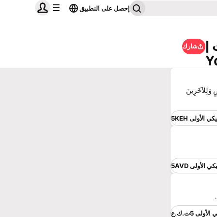
إحصل على التطبيق
ت |
شارك
Y
ضٍ وَلِلآخَرِينَ
ي الأولى 5KEH
ي الأولى 5AVD
أولى 5ت.ك.ع