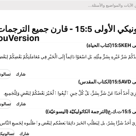
تسالونيكي الأولى 15:5 - قارن جميع الترجما
ouVersion
حياة)
َدُكُمْ شَرَّ غَيْرِهِ بِشَرٍّ مِثْلِهِ. بَلِ اسْعَوْا دَائِماً إِلَى الْخَيْرِ فِي مُعَامَلَتِكُمْ بَعْضِكُمْ لِبَعْ
شارك
تسالونيك
مقدس)
ِيَ أَحَدٌ أَحَدًا عَنْ شَرٍّ بِشَرٍّ، بَلْ كُلَّ حِينٍ ٱتَّبِعُوا ٱلْخَيْرَ بَعْضُكُمْ لِبَعْضٍ وَلِلْجَمِيعِ.
شارك
تسالونيك
سوعيّة))
يَ أَحَدٌ شَرًّا بِشَرّ، بل لِيَطلُبِ الخَيرَ دائِمًا بَعضُكم لِبَعْض وٱطلُبوه لِجَميعِ النَّاس.
شارك
تسالونيكي ال