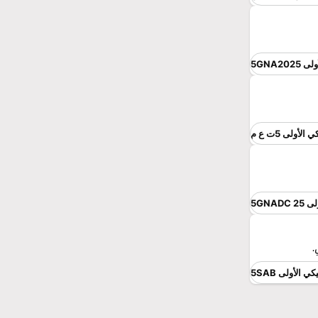
5GNA20
لأولى 5ت ع م
5GNAD
ِ.
ي الأولى 5SAB