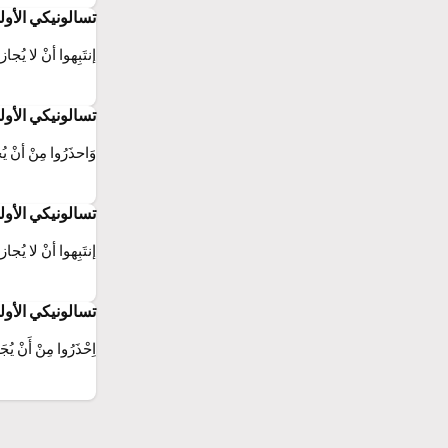
تسالونيكي الأولى 15:5GNA2025(الترجمة العربية ال
إنتَبِهوا أنْ لا يُجا
تسالونيكي الأولى 15:5ت ع م(الكِتاب المُقَدَّس: التَّرْجَمَةُ العَرَبِيَّةُ ال
وَاحذَرُوا مِنْ أنْ يُجَا
تسالونيكي الأولى 15:5GNADC 25(2025 الترجمة العربية ا
إنتَبِهوا أنْ لا يُجا
تسالونيكي الأولى 15:5SAB(الكتاب ال
اِحْذَرُوا مِنْ أَنْ يُجَ