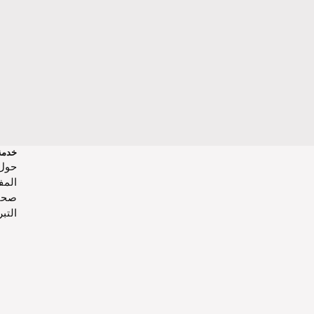
خدمة
حول‌
المف
صحا
التب