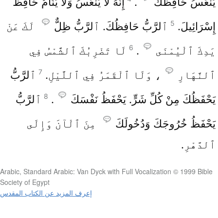
يَنْعَسُ حَافِظُكَ
.
إِنَّهُ لَا يَنْعَسُ وَلَا يَنَامُ حَافِظُ
5
إِسْرَائِيلَ.
ٱلرَّبُّ حَافِظُكَ. ٱلرَّبُّ ظِلٌّ
لَكَ عَنْ
6
يَدِكَ ٱلْيُمْنَى
.
لَا تَضْرِبُكَ ٱلشَّمْسُ فِي
7
ٱلنَّهَارِ
، وَلَا ٱلْقَمَرُ فِي ٱللَّيْلِ.
ٱلرَّبُّ
8
يَحْفَظُكَ مِنْ كُلِّ شَرٍّ. يَحْفَظُ نَفْسَكَ
.
ٱلرَّبُّ
يَحْفَظُ خُرُوجَكَ وَدُخُولَكَ
مِنَ ٱلْآنَ وَإِلَى
ٱلدَّهْرِ.
Arabic, Standard Arabic: Van Dyck with Full Vocalization © 1999 Bible
Society of Egypt
إعرف المزيد عن الكتاب المقدس