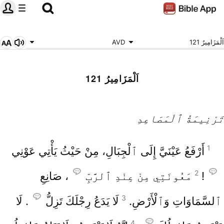
اَلْمَزَامِيرُ 121
AVD
اَلْمَزَامِيرُ 121
تَرْنِيمَةُ ٱلْمَصَاعِدِ
1
أَرْفَعُ عَيْنَيَّ إِلَى ٱلْجِبَالِ، مِنْ حَيْثُ يَأْتِي عَوْنِي
2
!
مَعُونَتِي مِنْ عِنْدِ ٱلرَّبِّ
، صَانِعِ
3
ٱلسَّمَاوَاتِ وَٱلْأَرْضِ.
لَا يَدَعُ رِجْلَكَ تَزِلُّ
. لَا
4