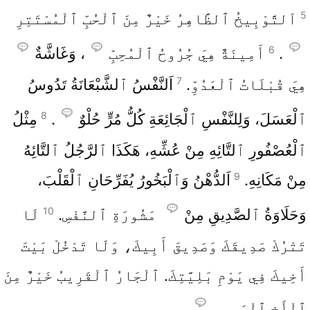
5
اَلتَّوْبِيخُ ٱلظَّاهِرُ خَيْرٌ مِنَ ٱلْحُبِّ ٱلْمُسْتَتِرِ
6
.
أَمِينَةٌ هِيَ جُرُوحُ ٱلْمُحِبِّ
، وَغَاشَّةٌ
7
هِيَ قُبْلَاتُ ٱلْعَدُوِّ.
اَلنَّفْسُ ٱلشَّبْعَانَةُ تَدُوسُ
8
ٱلْعَسَلَ، وَلِلنَّفْسِ ٱلْجَائِعَةِ كُلُّ مُرٍّ حُلْوٌ
.
مِثْلُ
ٱلْعُصْفُورِ ٱلتَّائِهِ مِنْ عُشِّهِ، هَكَذَا ٱلرَّجُلُ ٱلتَّائِهُ
9
مِنْ مَكَانِهِ.
اَلدُّهْنُ وَٱلْبَخُورُ يُفَرِّحَانِ ٱلْقَلْبَ،
10
وَحَلَاوَةُ ٱلصَّدِيقِ مِنْ
مَشُورَةِ ٱلنَّفْسِ.
لَا
تَتْرُكْ صَدِيقَكَ وَصَدِيقَ أَبِيكَ، وَلَا تَدْخُلْ بَيْتَ
أَخِيكَ فِي يَوْمِ بَلِيَّتِكَ. ٱلْجَارُ ٱلْقَرِيبُ خَيْرٌ مِنَ
ٱلْأَخِ ٱلْبَعِيدِ
.