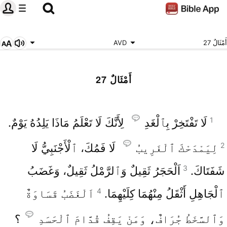
أَمْثَالٌ 27
AVD
أَمْثَالٌ 27
1
لَا تَفْتَخِرْ بِٱلْغَدِ
لِأَنَّكَ لَا تَعْلَمُ مَاذَا يَلِدُهُ يَوْمٌ.
2
لِيَمْدَحْكَ ٱلْغَرِيبُ
لَا فَمُكَ، ٱلْأَجْنَبِيُّ لَا
3
شَفَتَاكَ.
اَلْحَجَرُ ثَقِيلٌ وَٱلرَّمْلُ ثَقِيلٌ، وَغَضَبُ
4
ٱلْجَاهِلِ أَثْقَلُ مِنْهُمَا كِلَيْهِمَا.
اَلْغَضَبُ قَسَاوَةٌ
وَٱلسَّخَطُ جُرَافٌ، وَمَنْ يَقِفُ قُدَّامَ ٱلْحَسَدِ
؟