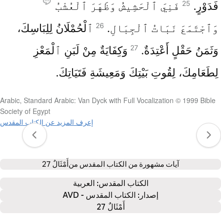
25
فَدَوْرٍ.
فَنِيَ ٱلْحَشِيشُ وَظَهَرَ ٱلْعُشْبُ
26
وَٱجْتَمَعَ نَبَاتُ ٱلْجِبَالِ.
ٱلْحُمْلَانُ لِلِبَاسِكَ،
27
وَثَمَنُ حَقْلٍ أَعْتِدَةٌ.
وَكِفَايَةٌ مِنْ لَبَنِ ٱلْمَعْزِ
لِطَعَامِكَ، لِقُوتِ بَيْتِكَ وَمَعِيشَةِ فَتَيَاتِكَ.
Arabic, Standard Arabic: Van Dyck with Full Vocalization © 1999 Bible
Society of Egypt
إعرف المزيد عن الكتاب المقدس
آيات مشهورة من الكتاب المقدس من
أَمْثَالٌ 27
الكتاب المقدس: 
العربية
إصدار: الكتاب المقدس - AVD
أَمْثَالٌ 27