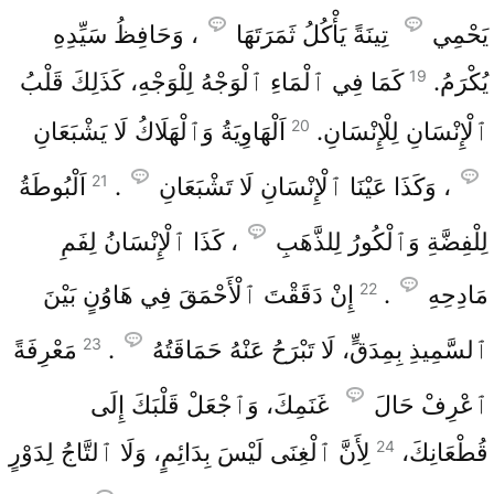
يَحْمِي
تِينَةً يَأْكُلُ ثَمَرَتَهَا
، وَحَافِظُ سَيِّدِهِ
19
يُكْرَمُ.
كَمَا فِي ٱلْمَاءِ ٱلْوَجْهُ لِلْوَجْهِ، كَذَلِكَ قَلْبُ
20
ٱلْإِنْسَانِ لِلْإِنْسَانِ.
اَلْهَاوِيَةُ وَٱلْهَلَاكُ لَا يَشْبَعَانِ
21
، وَكَذَا عَيْنَا ٱلْإِنْسَانِ لَا تَشْبَعَانِ
.
اَلْبُوطَةُ
لِلْفِضَّةِ وَٱلْكُورُ لِلذَّهَبِ
، كَذَا ٱلْإِنْسَانُ لِفَمِ
22
مَادِحِهِ
.
إِنْ دَقَقْتَ ٱلْأَحْمَقَ فِي هَاوُنٍ بَيْنَ
23
ٱلسَّمِيذِ بِمِدَقٍّ، لَا تَبْرَحُ عَنْهُ حَمَاقَتُهُ
.
مَعْرِفَةً
ٱعْرِفْ حَالَ
غَنَمِكَ، وَٱجْعَلْ قَلْبَكَ إِلَى
24
قُطْعَانِكَ،
لِأَنَّ ٱلْغِنَى لَيْسَ بِدَائِمٍ، وَلَا ٱلتَّاجُ لِدَوْرٍ