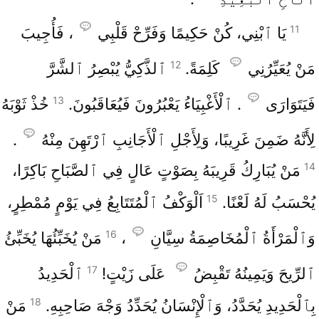
11
يَا ٱبْنِي، كُنْ حَكِيمًا وَفَرِّحْ قَلْبِي
، فَأُجِيبَ
12
مَنْ يُعَيِّرُنِي
كَلِمَةً.
ٱلذَّكِيُّ يُبْصِرُ ٱلشَّرَّ
13
فَيَتَوَارَى
. ٱلْأَغْبِيَاءُ يَعْبُرُونَ فَيُعَاقَبُونَ.
خُذْ ثَوْبَهُ
لِأَنَّهُ ضَمِنَ غَرِيبًا، وَلِأَجْلِ ٱلْأَجَانِبِ ٱرْتَهِنَ مِنْهُ
.
14
مَنْ يُبَارِكُ قَرِيبَهُ بِصَوْتٍ عَالٍ فِي ٱلصَّبَاحِ بَاكِرًا،
15
يُحْسَبُ لَهُ لَعْنًا.
اَلْوَكْفُ ٱلْمُتَتَابِعُ فِي يَوْمٍ مُمْطِرٍ،
16
وَٱلْمَرْأَةُ ٱلْمُخَاصِمَةُ سِيَّانِ
،
مَنْ يُخَبِّئُهَا يُخَبِّئُ
17
ٱلرِّيحَ وَيَمِينُهُ تَقْبِضُ
عَلَى زَيْتٍ!
ٱلْحَدِيدُ
18
بِٱلْحَدِيدِ يُحَدَّدُ، وَٱلْإِنْسَانُ يُحَدِّدُ وَجْهَ صَاحِبِهِ.
مَنْ