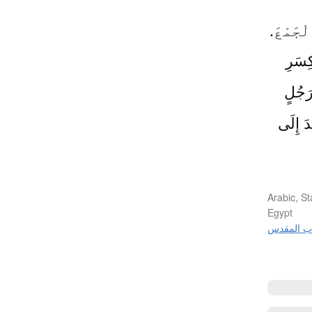
ْجَمْعَ.
ِسَرِ
رَجُلٍ
َ إِلَى
Arabic, St
Egypt
اب المقدس