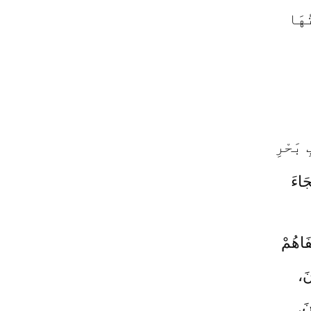
ُهَا
 بَحْرِ
َاءَ
َاهُمْ
نَ،
َ.