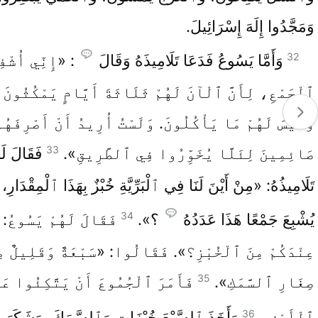
وَمَجَّدُوا إِلَهَ إِسْرَائِيلَ.
32
وَأَمَّا يَسُوعُ فَدَعَا تَلَامِيذَهُ وَقَالَ
: «إِنِّي أُشْفِ
ٱلْجَمْعِ، لِأَنَّ ٱلْآنَ لَهُمْ ثَلَاثَةَ أَيَّامٍ يَمْكُثُونَ 
وَلَيْسَ لَهُمْ مَا يَأْكُلُونَ. وَلَسْتُ أُرِيدُ أَنْ أَصْرِفَهُم
33
صَائِمِينَ لِئَلَّا يُخَوِّرُوا فِي ٱلطَّرِيقِ».
فَقَالَ لَه
تَلَامِيذُهُ: «مِنْ أَيْنَ لَنَا فِي ٱلْبَرِّيَّةِ خُبْزٌ بِهَذَا ٱلْمِقْدَارِ،
34
يُشْبِعَ جَمْعًا هَذَا عَدَدُهُ
؟».
فَقَالَ لَهُمْ يَسُوعُ: 
عِنْدَكُمْ مِنَ ٱلْخُبْزِ؟». فَقَالُوا: «سَبْعَةٌ وَقَلِيلٌ مِ
35
صِغَارِ ٱلسَّمَكِ».
فَأَمَرَ ٱلْجُمُوعَ أَنْ يَتَّكِئُوا عَ
36
ٱلْأَرْضِ،
وَأَخَذَ ٱلسَّبْعَ خُبْزَاتٍ وَٱلسَّمَكَ، وَشَكَرَ