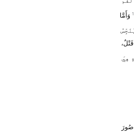
لْفَمَ
وَأَمَّا
َجِّسُ
قَتْلٌ،
ِ هِيَ
 صُورَ