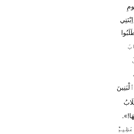
ُومِ
بْنَتِي
طَلَبُوا
بَ
لْبَنِينَ
لَابُ
هَا!».
عَظِيمٌ