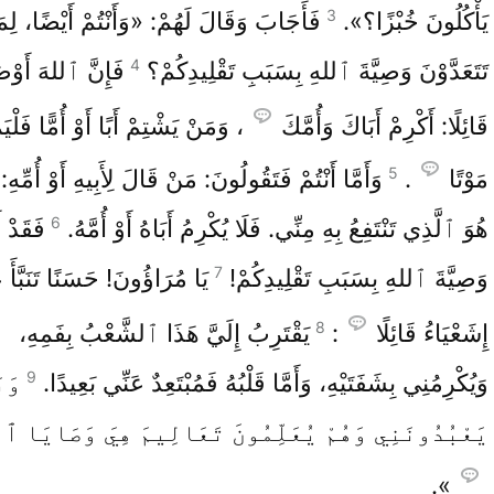
3
يَأْكُلُونَ خُبْزًا؟».
فَأَجَابَ وَقَالَ لَهُمْ: «وَأَنْتُمْ أَيْضًا، لِمَ
4
تَتَعَدَّوْنَ وَصِيَّةَ ٱللهِ بِسَبَبِ تَقْلِيدِكُمْ؟
فَإِنَّ ٱللهَ أَوْ
قَائِلًا: أَكْرِمْ أَبَاكَ وَأُمَّكَ
، وَمَنْ يَشْتِمْ أَبًا أَوْ أُمًّا فَلْي
5
مَوْتًا
.
وَأَمَّا أَنْتُمْ فَتَقُولُونَ: مَنْ قَالَ لِأَبِيهِ أَوْ أُمِّهِ:
6
هُوَ ٱلَّذِي تَنْتَفِعُ بِهِ مِنِّي. فَلَا يُكْرِمُ أَبَاهُ أَوْ أُمَّهُ.
فَقَدْ أ
7
وَصِيَّةَ ٱللهِ بِسَبَبِ تَقْلِيدِكُمْ!
يَا مُرَاؤُونَ! حَسَنًا تَنَبَّأَ ع
8
إِشَعْيَاءُ قَائِلًا
:
يَقْتَرِبُ إِلَيَّ هَذَا ٱلشَّعْبُ بِفَمِهِ،
9
وَيُكْرِمُنِي بِشَفَتَيْهِ، وَأَمَّا قَلْبُهُ فَمُبْتَعِدٌ عَنِّي بَعِيدًا.
وَب
يَعْبُدُونَنِي وَهُمْ يُعَلِّمُونَ تَعَالِيمَ هِيَ وَصَايَا ٱل
».