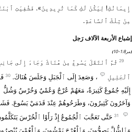
إِيمَانُكِ! لِيَكُنْ لَكِ كَمَا تُرِيدِينَ». فَشُفِيَتِ ٱبْنَت
مِنْ تِلْكَ ٱلسَّاعَةِ.
إشباع الأربعة الآلاف رَجل
مر8‏:1‏-10
)
(
29
ثُمَّ ٱنْتَقَلَ يَسُوعُ مِنْ هُنَاكَ وَجَاءَ إِلَى جَانِبِ
30
ٱلْجَلِيلِ
، وَصَعِدَ إِلَى ٱلْجَبَلِ وَجَلَسَ هُنَاكَ.
فَج
إِلَيْهِ جُمُوعٌ كَثِيرَةٌ، مَعَهُمْ عُرْجٌ وَعُمْيٌ وَخُرْسٌ وَشُلٌّ
وَآخَرُونَ كَثِيرُونَ، وَطَرَحُوهُمْ عِنْدَ قَدَمَيْ يَسُوعَ. فَشَف
31
حَتَّى تَعَجَّبَ ٱلْجُمُوعُ إِذْ رَأَوْا ٱلْخُرْسَ يَتَكَلَّمُو
وَٱلشُّلَّ يَصِحُّونَ، وَٱلْعُرْجَ يَمْشُونَ، وَٱلْعُمْيَ يُبْصِرُون