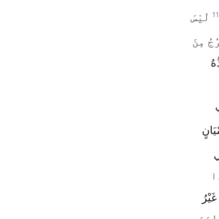
1
لَيْسَ
جُ مِنَ
ُهُ
ي
يَانٍ
ي
َا
َيْرُ