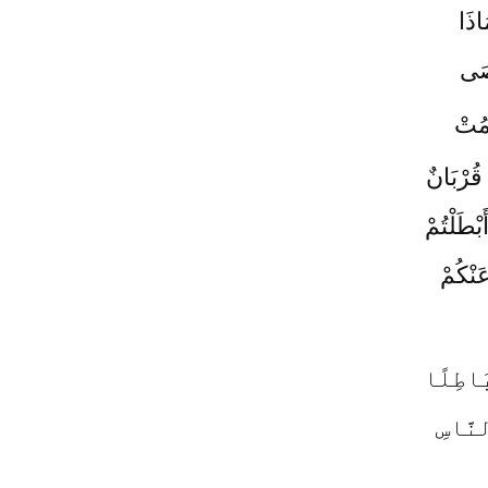
اذَا
صَى
َمُتْ
 قُرْبَانٌ
َبْطَلْتُمْ
َنْكُمْ
َاطِلًا
نَّاسِ