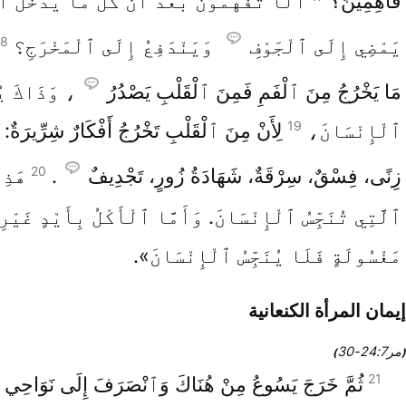
فَاهِمِينَ؟
أَلَا تَفْهَمُونَ بَعْدُ أَنَّ كُلَّ مَا يَدْخُلُ ٱ
18
يَمْضِي إِلَى ٱلْجَوْفِ
وَيَنْدَفِعُ إِلَى ٱلْمَخْرَجِ؟
مَا يَخْرُجُ مِنَ ٱلْفَمِ فَمِنَ ٱلْقَلْبِ يَصْدُرُ
، وَذَاكَ يُن
19
ٱلْإِنْسَانَ،
لِأَنْ مِنَ ٱلْقَلْبِ تَخْرُجُ أَفْكَارٌ شِرِّيرَةٌ: 
20
زِنًى، فِسْقٌ، سِرْقَةٌ، شَهَادَةُ زُورٍ، تَجْدِيفٌ
.
هَذِه
ٱلَّتِي تُنَجِّسُ ٱلْإِنْسَانَ. وَأَمَّا ٱلْأَكْلُ بِأَيْدٍ غَيْرِ
مَغْسُولَةٍ فَلَا يُنَجِّسُ ٱلْإِنْسَانَ».
إيمان المرأة الكنعانية
مر7‏:24‏-30
)
(
21
ثُمَّ خَرَجَ يَسُوعُ مِنْ هُنَاكَ وَٱنْصَرَفَ إِلَى نَوَاحِي