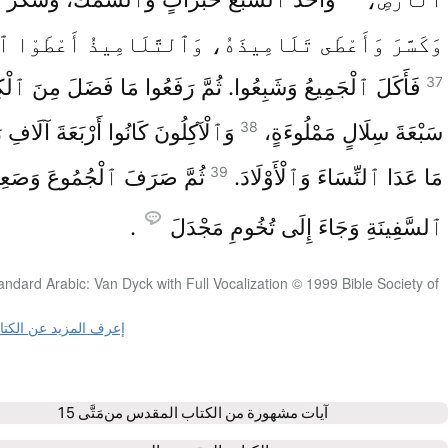
وَكَسَّرَ وَأَعْطَى تَلَامِيذَهُ، وَٱلتَّلَامِيذُ أَعْطَوْا ٱل
37
فَأَكَلَ ٱلْجَمِيعُ وَشَبِعُوا. ثُمَّ رَفَعُوا مَا فَضَلَ مِنَ ٱلْك
38
سَبْعَةَ سِلَالٍ مَمْلُوءَةٍ،
وَٱلْآكِلُونَ كَانُوا أَرْبَعَةَ آلَافِ 
39
مَا عَدَا ٱلنِّسَاءَ وَٱلْأَوْلَادَ.
ثُمَّ صَرَفَ ٱلْجُمُوعَ وَصَعِد
ٱلسَّفِينَةِ وَجَاءَ إِلَى تُخُومِ مَجْدَلَ
.
andard Arabic: Van Dyck with Full Vocalization © 1999 Bible Society of
إعرف المزيد عن الكت
آيات مشهورة من الكتاب المقدس من
مَتَّى 15