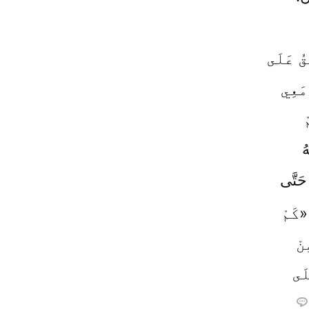
قُ عَلَى
مَعِي
ْ
ُ
 حَتَّى
«كَمْ
نْ
لَى