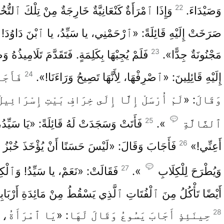
22
وَصَيْدَاءَ.
وَإِذَا ٱمْرَأَةٌ كَنْعَانِيَّةٌ خَارِجَةٌ مِنْ تِلْكَ ٱلتُّخ
صَرَخَتْ إِلَيْهِ قَائِلَةً: «ٱرْحَمْنِي، يا سَيِّدُ، يا ٱبْنَ دَاوُدَ! اِ
23
مَجْنُونَةٌ جِدًّا».
فَلَمْ يُجِبْهَا بِكَلِمَةٍ. فَتَقَدَّمَ تَلَامِيذُهُ وَ
24
إِلَيْهِ قَائِلِينَ: «ٱصْرِفْهَا، لِأَنَّهَا تَصِيحُ وَرَاءَنَا!».
فَأَجَا
وَقَالَ: «لَمْ أُرْسَلْ إِلَّا إِلَى خِرَافِ بَيْتِ إِسْرَائِيلَ
25
ٱلضَّالَّةِ
».
فَأَتَتْ وَسَجَدَتْ لَهُ قَائِلَةً: «يَا سَيِّدُ،
26
أَعِنِّي!»
فَأَجَابَ وَقَالَ: «لَيْسَ حَسَنًا أَنْ يُؤْخَذَ خُبْزُ ٱ
27
وَيُطْرَحَ لِلْكِلَابِ
».
فَقَالَتْ: «نَعَمْ، يا سَيِّدُ! وَٱلْكِ
أَيْضًا تَأْكُلُ مِنَ ٱلْفُتَاتِ ٱلَّذِي يَسْقُطُ مِنْ مَائِدَةِ أَرْبَابِ
28
حِينَئِذٍ أَجَابَ يَسُوعُ وَقَالَ لَهَا: «يَا ٱمْرَأَةُ، 