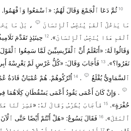
1
10
ثُمَّ دَعَا ٱلْجَمْعَ وَقَالَ لَهُمُ: «ٱسْمَعُوا وَٱفْهَمُوا.
مَا يَدْخُلُ ٱلْفَمَ يُنَجِّسُ ٱلْإِنْسَانَ
، بَلْ مَا يَخْرُ
12
ٱلْفَمِ هَذَا يُنَجِّسُ ٱلْإِنْسَانَ».
حِينَئِذٍ تَقَدَّمَ تَلَامِيذ
وَقَالُوا لَهُ: «أَتَعْلَمُ أَنَّ ٱلْفَرِّيسِيِّينَ لَمَّا سَمِعُوا ٱلْقَوْلَ
13
نَفَرُوا؟».
فَأَجَابَ وَقَالَ: «كُلُّ غَرْسٍ لَمْ يَغْرِسْهُ أَبِ
14
ٱلسَّمَاوِيُّ يُقْلَعُ
.
اُتْرُكُوهُمْ. هُمْ عُمْيَانٌ قَادَةُ عُمْ
. وَإِنْ كَانَ أَعْمَى يَقُودُ أَعْمَى يَسْقُطَانِ كِلَاهُمَا فِ
15
حُفْرَةٍ».
فَأَجَابَ بُطْرُسُ وَقَالَ لَهُ: «فَسِّرْ لَنَا هَذ
16
ٱلْمَثَلَ».
فَقَالَ يَسُوعُ: «هَلْ أَنْتُمْ أَيْضًا حَتَّى ٱلْآنَ غ
17