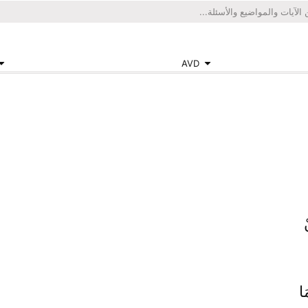
AVD
َا