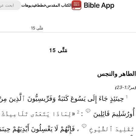
الكتاب المقدس
خطط
فيديوهات
مَتَّى 15
مَتَّى 15
الطاهر والنجس
مر7‏:1‏-23
)
(
1
حِينَئِذٍ جَاءَ إِلَى يَسُوعَ كَتَبَةٌ وَفَرِّيسِيُّونَ ٱلَّذِينَ مِنْ
2
أُورُشَلِيمَ قَائِلِينَ
:
«لِمَاذَا يَتَعَدَّى تَلَامِيذُكَ
تَقْلِيدَ ٱلشُّيُوخِ
، فَإِنَّهُمْ لَا يَغْسِلُونَ أَيْدِيَهُمْ حِينَم