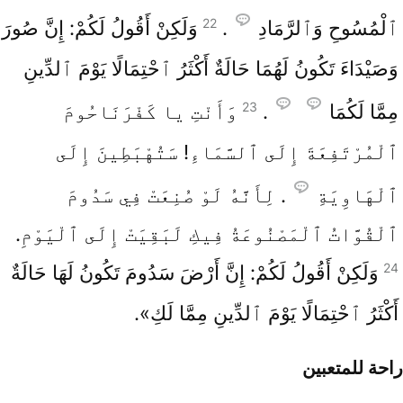
22
ٱلْمُسُوحِ وَٱلرَّمَادِ
.
وَلَكِنْ أَقُولُ لَكُمْ: إِنَّ صُورَ
وَصَيْدَاءَ تَكُونُ لَهُمَا حَالَةٌ أَكْثَرُ ٱحْتِمَالًا يَوْمَ ٱلدِّينِ
23
مِمَّا لَكُمَا
.
وَأَنْتِ يا كَفْرَنَاحُومَ
ٱلْمُرْتَفِعَةَ إِلَى ٱلسَّمَاءِ! سَتُهْبَطِينَ إِلَى
ٱلْهَاوِيَةِ
. لِأَنَّهُ لَوْ صُنِعَتْ فِي سَدُومَ
ٱلْقُوَّاتُ ٱلْمَصْنُوعَةُ فِيكِ لَبَقِيَتْ إِلَى ٱلْيَوْمِ.
24
وَلَكِنْ أَقُولُ لَكُمْ: إِنَّ أَرْضَ سَدُومَ تَكُونُ لَهَا حَالَةٌ
أَكْثَرُ ٱحْتِمَالًا يَوْمَ ٱلدِّينِ مِمَّا لَكِ».
راحة للمتعبين