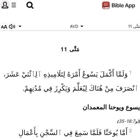
مَتَّى 11
AVD
مَتَّى 11
1
وَلَمَّا أَكْمَلَ يَسُوعُ أَمْرَهُ لِتَلَامِيذِهِ ٱلِٱثْنَيْ عَشَرَ،
ٱنْصَرَفَ مِنْ هُنَاكَ لِيُعَلِّمَ وَيَكْرِزَ فِي مُدُنِهِمْ.
يسوع ويوحنا المعمدان
لو7‏:18‏-35
)
(
2
أَمَّا يُوحَنَّا فَلَمَّا سَمِعَ فِي ٱلسِّجْنِ بِأَعْمَالِ