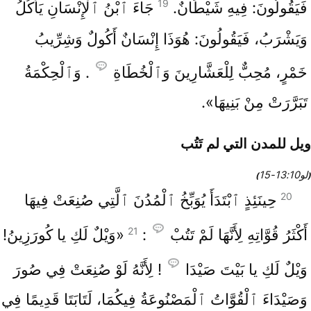
19
فَيَقُولُونَ: فِيهِ شَيْطَانٌ.
جَاءَ ٱبْنُ ٱلْإِنْسَانِ يَأْكُلُ
وَيَشْرَبُ، فَيَقُولُونَ: هُوَذَا إِنْسَانٌ أَكُولٌ وَشِرِّيبُ
خَمْرٍ، مُحِبٌّ لِلْعَشَّارِينَ وَٱلْخُطَاةِ
. وَٱلْحِكْمَةُ
تَبَرَّرَتْ مِنْ بَنِيهَا».
ويل للمدن التي لم تَتُب
لو10‏:13‏-15
)
(
20
حِينَئِذٍ ٱبْتَدَأَ يُوَبِّخُ ٱلْمُدُنَ ٱلَّتِي صُنِعَتْ فِيهَا
21
أَكْثَرُ قُوَّاتِهِ لِأَنَّهَا لَمْ تَتُبْ
:
«وَيْلٌ لَكِ يا كُورَزِينُ!
وَيْلٌ لَكِ يا بَيْتَ صَيْدَا
! لِأَنَّهُ لَوْ صُنِعَتْ فِي صُورَ
وَصَيْدَاءَ ٱلْقُوَّاتُ ٱلْمَصْنُوعَةُ فِيكُمَا، لَتَابَتَا قَدِيمًا فِي