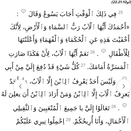
(لو10‏:21‏،22)
25
فِي ذَلِكَ ٱلْوَقْتِ أَجَابَ يَسُوعُ وَقَالَ
:
«أَحْمَدُكَ أَيُّهَا ٱلْآبُ رَبُّ ٱلسَّمَاءِ وَٱلْأَرْضِ، لِأَنَّكَ
أَخْفَيْتَ هَذِهِ عَنِ ٱلْحُكَمَاءِ وَٱلْفُهَمَاءِ وَأَعْلَنْتَهَا
26
لِلْأَطْفَالِ
.
نَعَمْ أَيُّهَا ٱلْآبُ، لِأَنْ هَكَذَا صَارَتِ
27
ٱلْمَسَرَّةُ أَمَامَكَ.
كُلُّ شَيْءٍ قَدْ دُفِعَ إِلَيَّ مِنْ أَبِي
، وَلَيْسَ أَحَدٌ يَعْرِفُ ٱلِٱبْنَ إِلَّا ٱلْآبُ، وَلَا أَحَدٌ
يَعْرِفُ ٱلْآبَ إِلَّا ٱلِٱبْنُ وَمَنْ أَرَادَ ٱلِٱبْنُ أَنْ يُعْلِنَ لَهُ
28
.
تَعَالَوْا إِلَيَّ يا جَمِيعَ ٱلْمُتْعَبِينَ وَٱلثَّقِيلِي
29
ٱلْأَحْمَالِ، وَأَنَا أُرِيحُكُمْ.
اِحْمِلُوا نِيرِي عَلَيْكُمْ