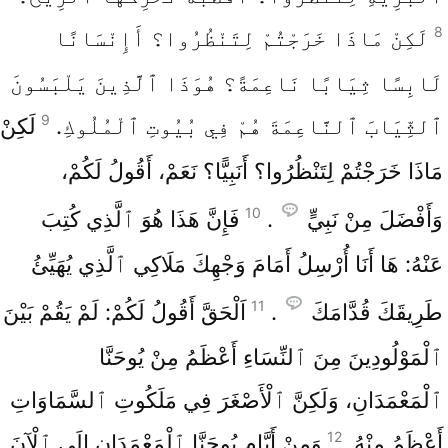
8
لَكِنْ مَاذَا خَرَجْتُمْ لِتَنْظُرُوا؟ أَإِنْسَانًا
لَابِسًا ثِيَابًا نَاعِمَةً؟ هُوَذَا ٱلَّذِينَ يَلْبَسُونَ
9
ٱلثِّيَابَ ٱلنَّاعِمَةَ هُمْ فِي بُيُوتِ ٱلْمُلُوكِ.
لَكِنْ
مَاذَا خَرَجْتُمْ لِتَنْظُرُوا؟ أَنَبِيًّا؟ نَعَمْ، أَقُولُ لَكُمْ،
10
وَأَفْضَلَ مِنْ نَبِيٍّ
.
فَإِنَّ هَذَا هُوَ ٱلَّذِي كُتِبَ
عَنْهُ: هَا أَنَا أُرْسِلُ أَمَامَ وَجْهِكَ مَلَاكِي ٱلَّذِي يُهَيِّئُ
11
طَرِيقَكَ قُدَّامَكَ
.
اَلْحَقَّ أَقُولُ لَكُمْ: لَمْ يَقُمْ بَيْنَ
ٱلْمَوْلُودِينَ مِنَ ٱلنِّسَاءِ أَعْظَمُ مِنْ يُوحَنَّا
ٱلْمَعْمَدَانِ، وَلَكِنَّ ٱلْأَصْغَرَ فِي مَلَكُوتِ ٱلسَّمَاوَاتِ
12
أَعْظَمُ مِنْهُ.
وَمِنْ أَيَّامِ يُوحَنَّا ٱلْمَعْمَدَانِ إِلَى ٱلْآنَ