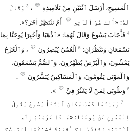
3
ٱلْمَسِيحِ، أَرْسَلَ ٱثْنَيْنِ مِنْ تَلَامِيذِهِ
،
وَقَالَ
لَهُ: «أَنْتَ هُوَ ٱلْآتِي
أَمْ نَنْتَظِرُ آخَرَ؟».
4
فَأَجَابَ يَسُوعُ وَقَالَ لَهُمَا: «ٱذْهَبَا وَأَخْبِرَا يُوحَنَّا بِمَا
5
تَسْمَعَانِ وَتَنْظُرَانِ:
اَلْعُمْيُ يُبْصِرُونَ
، وَٱلْعُرْجُ
يَمْشُونَ، وَٱلْبُرْصُ يُطَهَّرُونَ، وَٱلصُّمُّ يَسْمَعُونَ،
وَٱلْمَوْتَى يَقُومُونَ، وَٱلْمَسَاكِينُ يُبَشَّرُونَ
.
6
وَطُوبَى لِمَنْ لَا يَعْثُرُ فِيَّ
».
7
وَبَيْنَمَا ذَهَبَ هَذَانِ ٱبْتَدَأَ يَسُوعُ يَقُولُ
لِلْجُمُوعِ عَنْ يُوحَنَّا: «مَاذَا خَرَجْتُمْ إِلَى
ٱلْبَرِّيَّةِ لِتَنْظُرُوا؟ أَقَصَبَةً تُحَرِّكُهَا ٱلرِّيحُ؟