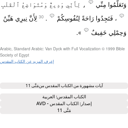
وَتَعَلَّمُوا مِنِّي
، لِأَنِّي وَدِيعٌ وَمُتَوَاضِعُ ٱلْقَلْبِ
30
، فَتَجِدُوا رَاحَةً لِنُفُوسِكُمْ
.
لِأَنَّ نِيرِي هَيِّنٌ
وَحِمْلِي خَفِيفٌ
».
Arabic, Standard Arabic: Van Dyck with Full Vocalization © 1999 Bible
Society of Egypt
إعرف المزيد عن الكتاب المقدس
آيات مشهورة من الكتاب المقدس من
مَتَّى 11
الكتاب المقدس: 
العربية
إصدار: الكتاب المقدس - AVD
مَتَّى 11