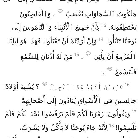
مَلَكُوتُ ٱلسَّمَاوَاتِ يُغْصَبُ
، وَٱلْغَاصِبُونَ
13
يَخْتَطِفُونَهُ.
لِأَنَّ جَمِيعَ ٱلْأَنْبِيَاءِ وَٱلنَّامُوسَ إِلَى
14
يُوحَنَّا تَنَبَّأُوا.
وَإِنْ أَرَدْتُمْ أَنْ تَقْبَلُوا، فَهَذَا هُوَ إِيلِيَّا
15
ٱلْمُزْمِعُ أَنْ يَأْتِيَ
.
مَنْ لَهُ أُذُنَانِ لِلسَّمْعِ
فَلْيَسْمَعْ
.
16
«وَبِمَنْ أُشَبِّهُ هَذَا ٱلْجِيلَ
؟ يُشْبِهُ أَوْلَادًا
جَالِسِينَ فِي ٱلْأَسْوَاقِ يُنَادُونَ إِلَى أَصْحَابِهِمْ
17
وَيَقُولُونَ: زَمَّرْنَا لَكُمْ فَلَمْ تَرْقُصُوا! نُحْنَا لَكُمْ فَلَمْ
18
تَلْطِمُوا!
لِأَنَّهُ جَاءَ يُوحَنَّا لَا يَأْكُلُ وَلَا يَشْرَبُ،