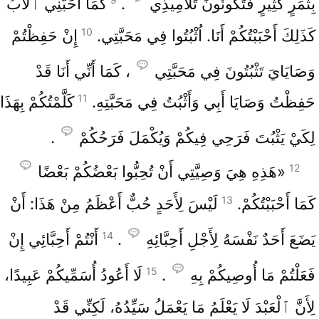
بِثَمَرٍ كَثِيرٍ فَتَكُونُونَ تَلَامِيذِي
.
كَمَا أَحَبَّنِي ٱلْآبُ
10
كَذَلِكَ أَحْبَبْتُكُمْ أَنَا. اُثْبُتُوا فِي مَحَبَّتِي.
إِنْ حَفِظْتُمْ
وَصَايَايَ تَثْبُتُونَ فِي مَحَبَّتِي
، كَمَا أَنِّي أَنَا قَدْ
11
حَفِظْتُ وَصَايَا أَبِي وَأَثْبُتُ فِي مَحَبَّتِهِ.
كَلَّمْتُكُمْ بِهَذَا
لِكَيْ يَثْبُتَ فَرَحِي فِيكُمْ وَيُكْمَلَ فَرَحُكُمْ
.
12
«هَذِهِ هِيَ وَصِيَّتِي أَنْ تُحِبُّوا بَعْضُكُمْ بَعْضًا
13
كَمَا أَحْبَبْتُكُمْ.
لَيْسَ لِأَحَدٍ حُبٌّ أَعْظَمُ مِنْ هَذَا: أَنْ
14
يَضَعَ أَحَدٌ نَفْسَهُ لِأَجْلِ أَحِبَّائِهِ
.
أَنْتُمْ أَحِبَّائِي إِنْ
15
فَعَلْتُمْ مَا أُوصِيكُمْ بِهِ
.
لَا أَعُودُ أُسَمِّيكُمْ عَبِيدًا،
لِأَنَّ ٱلْعَبْدَ لَا يَعْلَمُ مَا يَعْمَلُ سَيِّدُهُ، لَكِنِّي قَدْ