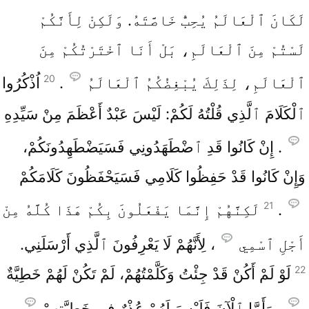
لَكَانَ ٱلْعَالَمُ يُحِبُّ خَاصَّتَهُ. وَلَكِنْ لِأَنَّكُمْ
لَسْتُمْ مِنَ ٱلْعَالَمِ، بَلْ أَنَا ٱخْتَرْتُكُمْ مِنَ
20
ٱلْعَالَمِ، لِذَلِكَ يُبْغِضُكُمُ ٱلْعَالَمُ
.
اُذْكُرُوا
ٱلْكَلَامَ ٱلَّذِي قُلْتُهُ لَكُمْ: لَيْسَ عَبْدٌ أَعْظَمَ مِنْ سَيِّدِهِ
. إِنْ كَانُوا قَدِ ٱضْطَهَدُونِي فَسَيَضْطَهِدُونَكُمْ،
وَإِنْ كَانُوا قَدْ حَفِظُوا كَلَامِي فَسَيَحْفَظُونَ كَلَامَكُمْ
21
.
لَكِنَّهُمْ إِنَّمَا يَفْعَلُونَ بِكُمْ هَذَا كُلَّهُ مِنْ
أَجْلِ ٱسْمِي
، لِأَنَّهُمْ لَا يَعْرِفُونَ ٱلَّذِي أَرْسَلَنِي.
22
لَوْ لَمْ أَكُنْ قَدْ جِئْتُ وَكَلَّمْتُهُمْ، لَمْ تَكُنْ لَهُمْ خَطِيَّةٌ
، وَأَمَّا ٱلْآنَ فَلَيْسَ لَهُمْ عُذْرٌ فِي خَطِيَّتِهِمْ
.