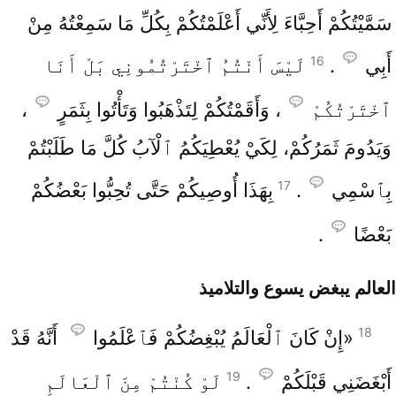
سَمَّيْتُكُمْ أَحِبَّاءَ لِأَنِّي أَعْلَمْتُكُمْ بِكُلِّ مَا سَمِعْتُهُ مِنْ
16
أَبِي
.
لَيْسَ أَنْتُمُ ٱخْتَرْتُمُونِي بَلْ أَنَا
ٱخْتَرْتُكُمْ
، وَأَقَمْتُكُمْ لِتَذْهَبُوا وَتَأْتُوا بِثَمَرٍ
،
وَيَدُومَ ثَمَرُكُمْ، لِكَيْ يُعْطِيَكُمُ ٱلْآبُ كُلَّ مَا طَلَبْتُمْ
17
بِٱسْمِي
.
بِهَذَا أُوصِيكُمْ حَتَّى تُحِبُّوا بَعْضُكُمْ
بَعْضًا
.
العالم يبغض يسوع والتلاميذ
18
«إِنْ كَانَ ٱلْعَالَمُ يُبْغِضُكُمْ فَٱعْلَمُوا
أَنَّهُ قَدْ
19
أَبْغَضَنِي قَبْلَكُمْ
.
لَوْ كُنْتُمْ مِنَ ٱلْعَالَمِ