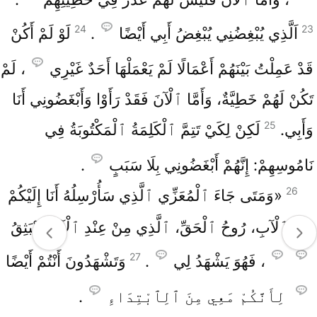
24
23
اَلَّذِي يُبْغِضُنِي يُبْغِضُ أَبِي أَيْضًا
.
لَوْ لَمْ أَكُنْ
قَدْ عَمِلْتُ بَيْنَهُمْ أَعْمَالًا لَمْ يَعْمَلْهَا أَحَدٌ غَيْرِي
، لَمْ
تَكُنْ لَهُمْ خَطِيَّةٌ، وَأَمَّا ٱلْآنَ فَقَدْ رَأَوْا وَأَبْغَضُونِي أَنَا
25
وَأَبِي.
لَكِنْ لِكَيْ تَتِمَّ ٱلْكَلِمَةُ ٱلْمَكْتُوبَةُ فِي
نَامُوسِهِمْ: إِنَّهُمْ أَبْغَضُونِي بِلَا سَبَبٍ
.
26
«وَمَتَى جَاءَ ٱلْمُعَزِّي ٱلَّذِي سَأُرْسِلُهُ أَنَا إِلَيْكُمْ
مِنَ ٱلْآبِ، رُوحُ ٱلْحَقِّ، ٱلَّذِي مِنْ عِنْدِ ٱلْآبِ يَنْبَثِقُ
27
، فَهُوَ يَشْهَدُ لِي
.
وَتَشْهَدُونَ أَنْتُمْ أَيْضًا
لِأَنَّكُمْ مَعِي مِنَ ٱلِٱبْتِدَاءِ
.