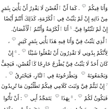
وَأَنَا فِيكُمْ
. كَمَا أَنَّ ٱلْغُصْنَ لَا يَقْدِرُ أَنْ يَأْتِيَ بِثَمَرٍ
مِنْ ذَاتِهِ إِنْ لَمْ يَثْبُتْ فِي ٱلْكَرْمَةِ، كَذَلِكَ أَنْتُمْ أَيْضًا
5
إِنْ لَمْ تَثْبُتُوا فِيَّ.
أَنَا ٱلْكَرْمَةُ وَأَنْتُمُ ٱلْأَغْصَانُ.
ٱلَّذِي يَثْبُتُ فِيَّ وَأَنَا فِيهِ هَذَا يَأْتِي بِثَمَرٍ كَثِيرٍ
،
6
لِأَنَّكُمْ بِدُونِي لَا تَقْدِرُونَ أَنْ تَفْعَلُوا شَيْئًا
.
إِنْ
كَانَ أَحَدٌ لَا يَثْبُتُ فِيَّ يُطْرَحُ خَارِجًا كَٱلْغُصْنِ، فَيَجِفُّ
وَيَجْمَعُونَهُ
وَيَطْرَحُونَهُ فِي ٱلنَّارِ، فَيَحْتَرِقُ
.
7
إِنْ ثَبَتُّمْ فِيَّ وَثَبَتَ كَلَامِي فِيكُمْ تَطْلُبُونَ مَا تُرِيدُونَ
8
فَيَكُونُ لَكُمْ
.
بِهَذَا
يَتَمَجَّدُ أَبِي
: أَنْ تَأْتُوا
9