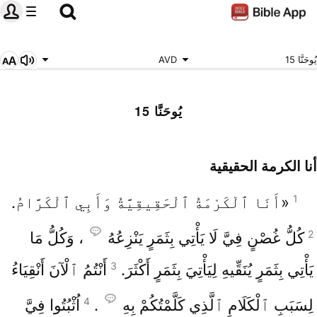
يُوحَنَّا 15
AVD
يُوحَنَّا 15
أنا الكرمة الحقيقية
1
«أَنَا ٱلْكَرْمَةُ ٱلْحَقِيقِيَّةُ وَأَبِي ٱلْكَرَّامُ.
2
كُلُّ غُصْنٍ فِيَّ لَا يَأْتِي بِثَمَرٍ يَنْزِعُهُ
، وَكُلُّ مَا
3
يَأْتِي بِثَمَرٍ يُنَقِّيهِ لِيَأْتِيَ بِثَمَرٍ أَكْثَرَ.
أَنْتُمُ ٱلْآنَ أَنْقِيَاءُ
4
لِسَبَبِ ٱلْكَلَامِ ٱلَّذِي كَلَّمْتُكُمْ بِهِ
.
اُثْبُتُوا فِيَّ