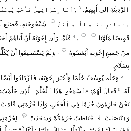
3
ٱلرَّدِيئَةِ إِلَى أَبِيهِمْ.
وَأَمَّا إِسْرَائِيلُ فَأَحَبَّ يُوسُفَ 
مِنْ سَائِرِ بَنِيهِ لِأَنَّهُ ٱبْنُ
شَيْخُوخَتِهِ، فَصَنَعَ لَه
4
قَمِيصًا مُلَوَّنًا
.
فَلَمَّا رَأَى إِخْوَتُهُ أَنَّ أَبَاهُمْ أَحَبَّ
مِنْ جَمِيعِ إِخْوَتِهِ أَبْغَضُوهُ
، وَلَمْ يَسْتَطِيعُوا أَنْ يُكَلِّ
بِسَلَامٍ.
5
وَحَلُمَ يُوسُفُ حُلْمًا وَأَخْبَرَ إِخْوَتَهُ، فَٱزْدَادُوا أَيْضًا 
6
لَهُ.
فَقَالَ لَهُمُ: «ٱسْمَعُوا هَذَا ٱلْحُلْمَ ٱلَّذِي حَلُمْتُ
نَحْنُ حَازِمُونَ حُزَمًا فِي ٱلْحَقْلِ، وَإِذَا حُزْمَتِي قَامَتْ
وَٱنْتَصَبَتْ، فَٱحْتَاطَتْ حُزَمُكُمْ وَسَجَدَتْ
لِحُزْمَتِ
8
فَقَالَ لَهُ إِخْوَتُهُ: «أَلَعَلَّكَ تَمْلِكُ عَلَيْنَا مُلْكًا أَمْ تَتَسَلَّطُ 