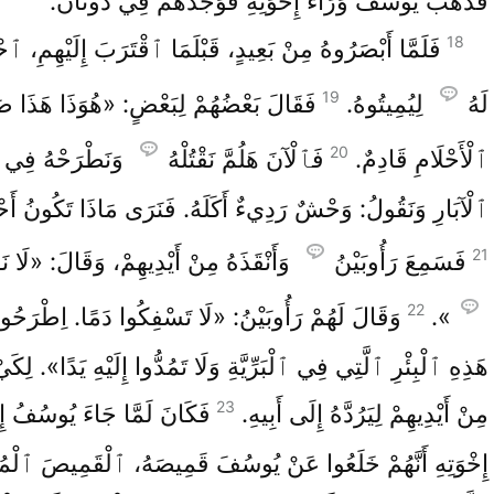
فَذَهَبَ يُوسُفُ وَرَاءَ إِخْوَتِهِ فَوَجَدَهُمْ فِي دُوثَانَ.
18
فَلَمَّا أَبْصَرُوهُ مِنْ بَعِيدٍ، قَبْلَمَا ٱقْتَرَبَ إِلَيْهِمِ، ٱحْ
19
لَهُ
لِيُمِيتُوهُ.
فَقَالَ بَعْضُهُمْ لِبَعْضٍ: «هُوَذَا هَذَا 
20
ٱلْأَحْلَامِ قَادِمٌ.
فَٱلْآنَ هَلُمَّ نَقْتُلْهُ
وَنَطْرَحْهُ فِي 
ٱلْآبَارِ وَنَقُولُ: وَحْشٌ رَدِيءٌ أَكَلَهُ. فَنَرَى مَاذَا تَكُونُ أَحْ
21
فَسَمِعَ رَأُوبَيْنُ
وَأَنْقَذَهُ مِنْ أَيْدِيهِمْ، وَقَالَ: «لَا نَقْ
22
».
وَقَالَ لَهُمْ رَأُوبَيْنُ: «لَا تَسْفِكُوا دَمًا. اِطْرَحُ
هَذِهِ ٱلْبِئْرِ ٱلَّتِي فِي ٱلْبَرِّيَّةِ وَلَا تَمُدُّوا إِلَيْهِ يَدًا». لِكَيْ
23
مِنْ أَيْدِيهِمْ لِيَرُدَّهُ إِلَى أَبِيهِ.
فَكَانَ لَمَّا جَاءَ يُوسُفُ إ
إِخْوَتِهِ أَنَّهُمْ خَلَعُوا عَنْ يُوسُفَ قَمِيصَهُ، ٱلْقَمِيصَ ٱلْمُلَ