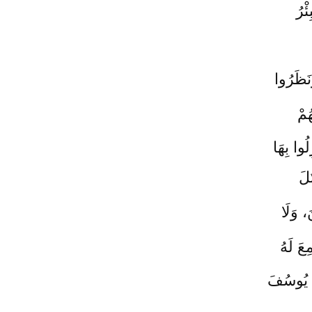
ْرُ
نَظَرُوا
ُمْ
لُوا بِهَا
ُلَ
َ، وَلَا
عَ لَهُ
ا يُوسُفَ