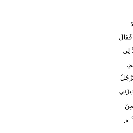
َ
فَقَالَ
َ لِي
مَ.
َّجُلُ
بِرْنِي
مِنْ
».