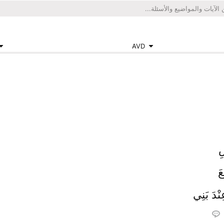
AVD
ِ
َ
نْدَ بَنِي