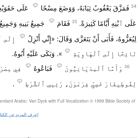
34
فَمَزَّقَ يَعْقُوبُ ثِيَابَهُ، وَوَضَعَ مِسْحًا
عَلَى حَقَوَيْهِ
35
عَلَى ٱبْنِهِ أَيَّامًا كَثِيرَةً.
فَقَامَ
جَمِيعُ بَنِيهِ وَجَمِيعُ ب
لِيُعَزُّوهُ، فَأَبَى أَنْ يَتَعَزَّى وَقَالَ: «إِنِّي أَنْزِلُ
إِلَى ٱ
نَائِحًا إِلَى ٱلْهَاوِيَةِ
». وَبَكَى عَلَيْهِ أَبُوهُ.
36
وَأَمَّا ٱلْمِدْيَانِيُّونَ
فَبَاعُوهُ
فِي مِصْرَ
لِفُوطِيفَارَ خَصِيِّ فِرْعَوْنَ، رَئِيسِ ٱلشُّرَطِ
.
andard Arabic: Van Dyck with Full Vocalization © 1999 Bible Society of
إعرف المزيد عن الكت