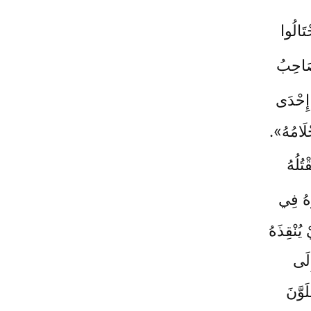
تَالُوا
صَاحِبُ
إِحْدَى
لَامُهُ».
تُلُهُ
وهُ فِي
 يُنْقِذَهُ
ِلَى
وَّنَ