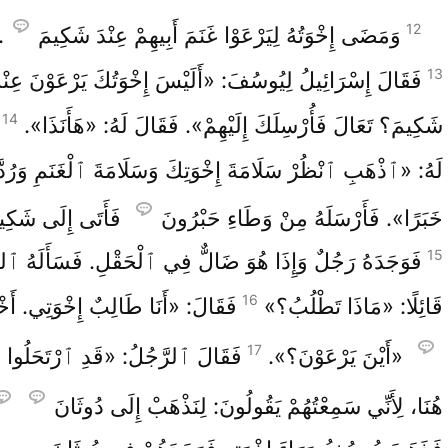
12
وَمَضَى إِخْوَتُهُ لِيَرْعَوْا غَنَمَ أَبِيهِمْ عِنْدَ شَكِيمَ
.
13
فَقَالَ إِسْرَائِيلُ لِيُوسُفَ: «أَلَيْسَ إِخْوَتُكَ يَرْعَوْنَ عِنْد
14
شَكِيمَ؟ تَعَالَ فَأُرْسِلَكَ إِلَيْهِمْ». فَقَالَ لَهُ: «هَأَنَذَا».
لَهُ: «ٱذْهَبِ ٱنْظُرْ سَلَامَةَ إِخْوَتِكَ وَسَلَامَةَ ٱلْغَنَمِ وَرُدّ
خَبَرًا». فَأَرْسَلَهُ مِنْ وَطَاءِ حَبْرُونَ
فَأَتَى إِلَى شَكِي
15
فَوَجَدَهُ رَجُلٌ وَإِذَا هُوَ ضَالٌّ فِي ٱلْحَقْلِ. فَسَأَلَهُ ٱلر
16
قَائِلًا: «مَاذَا تَطْلُبُ؟»
فَقَالَ: «أَنَا طَالِبٌ إِخْوَتِي. أَخْ
17
«أَيْنَ يَرْعَوْنَ؟».
فَقَالَ ٱلرَّجُلُ: «قَدِ ٱرْتَحَلُوا 
هُنَا، لِأَنِّي سَمِعْتُهُمْ يَقُولُونَ: لِنَذْهَبْ إِلَى دُوثَانَ