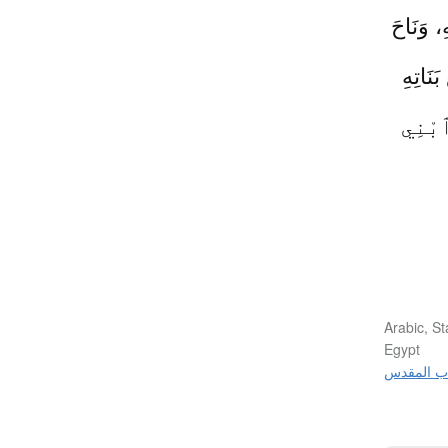
، وَنَاحَ
َنَاتِهِ
بْنِي
Arabic, St
Egypt
اب المقدس