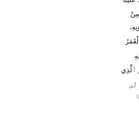
مِنْ
تِهِ،
قَمَرُ
هِ
ُ ٱلَّذِي
ِلَى