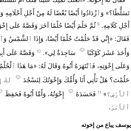
تَسَلُّطًا؟» وَٱزْدَادُوا أَيْضًا بُغْضًا لَهُ مِنْ أَجْلِ أَحْلَامِهِ وَ
9
أَجْلِ كَلَامِهِ.
ثُمَّ حَلُمَ أَيْضًا حُلْمًا آخَرَ وَقَصَّهُ عَلَى إِخْوَ
فَقَالَ: «إِنِّي قَدْ حَلُمْتُ حُلْمًا أَيْضًا، وَإِذَا ٱلشَّمْسُ وَٱلْ
10
وَأَحَدَ عَشَرَ كَوْكَبًا
سَاجِدَةٌ لِي».
وَقَصَّهُ عَلَى أَبِي
وَعَلَى إِخْوَتِهِ، فَٱنْتَهَرَهُ أَبُوهُ وَقَالَ لَهُ: «مَا هَذَا ٱلْحُلْم
حَلُمْتَ؟ هَلْ نَأْتِي أَنَا وَأُمُّكَ وَإِخْوَتُكَ لِنَسْجُدَ
لَكَ إ
11
ٱلْأَرْضِ؟»
فَحَسَدَهُ
إِخْوَتُهُ، وَأَمَّا أَبُوهُ فَحَفِظَ
ٱلْأَمْرَ.
يوسف يباع من إخوته