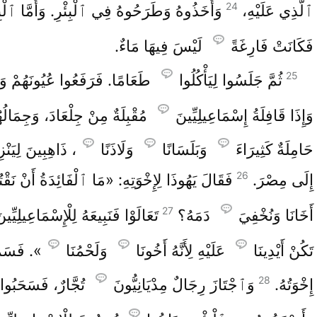
24
ٱلَّذِي عَلَيْهِ،
وَأَخَذُوهُ وَطَرَحُوهُ فِي ٱلْبِئْرِ. وَأَمَّا ٱلْبِئ
فَكَانَتْ فَارِغَةً
لَيْسَ فِيهَا مَاءٌ.
25
ثُمَّ جَلَسُوا لِيَأْكُلُوا
طَعَامًا. فَرَفَعُوا عُيُونَهُمْ وَ
وَإِذَا قَافِلَةُ إِسْمَاعِيلِيِّينَ
مُقْبِلَةٌ مِنْ جِلْعَادَ، وَجِمَالُه
حَامِلَةٌ كَثِيرَاءَ
وَبَلَسَانًا
وَلَاذَنًا
، ذَاهِبِينَ لِيَنْزِ
26
إِلَى مِصْرَ.
فَقَالَ يَهُوذَا لِإِخْوَتِهِ: «مَا ٱلْفَائِدَةُ أَنْ نَقْت
27
أَخَانَا وَنُخْفِيَ
دَمَهُ؟
تَعَالَوْا فَنَبِيعَهُ لِلْإِسْمَاعِيلِيِّين
تَكُنْ أَيْدِينَا
عَلَيْهِ لِأَنَّهُ أَخُونَا
وَلَحْمُنَا
». فَسَمِ
28
إِخْوَتُهُ.
وَٱجْتَازَ رِجَالٌ مِدْيَانِيُّونَ
تُجَّارٌ، فَسَحَبُو