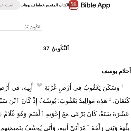
الكتاب المقدس
خطط
فيديوهات
اَلتَّكْوِينُ 37
اَلتَّكْوِينُ 37
أحلام يوسف
1
وَسَكَنَ يَعْقُوبُ فِي أَرْضِ غُرْبَةِ
أَبِيهِ، فِي أَرْض
2
كَنْعَانَ.
هَذِهِ مَوَالِيدُ يَعْقُوبَ: يُوسُفُ إِذْ كَانَ ٱبْنَ سَبْع
عَشَرَةَ سَنَةً، كَانَ يَرْعَى مَعَ إِخْوَتِهِ ٱلْغَنَمَ وَهُوَ غُلَامٌ عِ
بِلْهَةَ وَبَنِي زِلْفَةَ ٱمْرَأَتَيْ أَبِيهِ، وَأَتَى يُوسُفُ بِنَمِيمَتِهِمِ