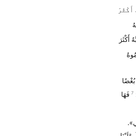
أَكْثَرَ
ُ
هُ أَكْثَرَ
مُوهُ
بُغْضًا
7
:
فَهَا
ي».
عَلَيْنَا