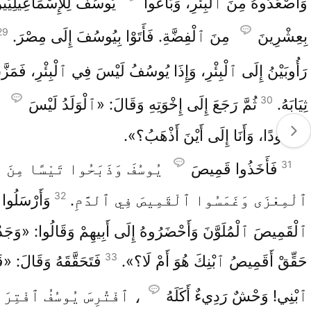
وَأَصْعَدُوهُ مِنَ ٱلْبِئْرِ، وَبَاعُوا
يُوسُفَ لِلْإِسْمَاعِيلِيِّي
29
بِعِشْرِينَ
مِنَ ٱلْفِضَّةِ. فَأَتَوْا بِيُوسُفَ إِلَى مِصْرَ.
رَأُوبَيْنُ إِلَى ٱلْبِئْرِ، وَإِذَا يُوسُفُ لَيْسَ فِي ٱلْبِئْرِ، فَمَزَّ
30
ثِيَابَهُ.
ثُمَّ رَجَعَ إِلَى إِخْوَتِهِ وَقَالَ: «ٱلْوَلَدُ لَيْسَ
مَوْجُودًا، وَأَنَا إِلَى أَيْنَ أَذْهَبُ؟».
31
فَأَخَذُوا قَمِيصَ
يُوسُفَ وَذَبَحُوا تَيْسًا مِنَ
32
ٱلْمِعْزَى وَغَمَسُوا ٱلْقَمِيصَ فِي ٱلدَّمِ.
وَأَرْسَلُوا
ٱلْقَمِيصَ ٱلْمُلَوَّنَ وَأَحْضَرُوهُ إِلَى أَبِيهِمْ وَقَالُوا: «وَجَدْن
33
حَقِّقْ أَقَمِيصُ ٱبْنِكَ هُوَ أَمْ لَا؟».
فَتَحَقَّقَهُ وَقَالَ: 
ٱبْنِي! وَحْشٌ رَدِيءٌ أَكَلَهُ
، ٱفْتُرِسَ يُوسُفُ ٱفْتِرَ