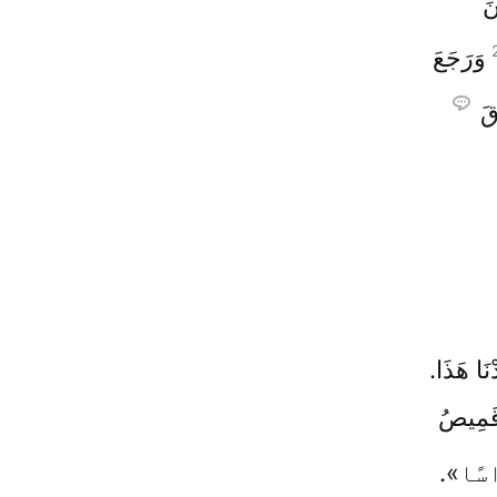
نَ
وَرَجَعَ
قَ
َا هَذَا.
«قَمِيصُ
اسًا».