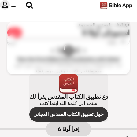
الكتاب المقدس المسموع
استمع إلى
لُوقَا 6
شارك
1×
0:00
0:00
New Van Dyck Bible (Full Vocalization with Helps)
<p>© 1999 Bible Society of Egypt</p> <p>جميع حقوق الطبع
محفوظة لدار الكتاب المقدس بمصر</p>
دع تطبيق الكتاب المقدس يقرأ لك
استمع إلى كلمة الله أينما كنت!
حَمِل تطبيق الكتاب المقدس المجاني
إقرأ
لُوقَا 6