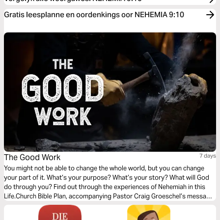
Gratis leesplanne en oordenkings oor NEHEMIA 9:10
The Good Work
7 days
You might not be able to change the whole world, but you can change
your part of it. What’s your purpose? What’s your story? What will God
do through you? Find out through the experiences of Nehemiah in this
Life.Church Bible Plan, accompanying Pastor Craig Groeschel’s message
series, The Good Work.