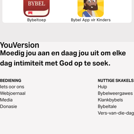
Bybeltoep
Bybel App vir Kinders
Moedig jou aan en daag jou uit om elke
dag intimiteit met God op te soek.
BEDIENING
NUTTIGE SKAKELS
Iets oor ons
Hulp
Webjoernaal
Bybelweergawes
Media
Klankbybels
Donasie
Bybeltale
Vers-van-die-dag