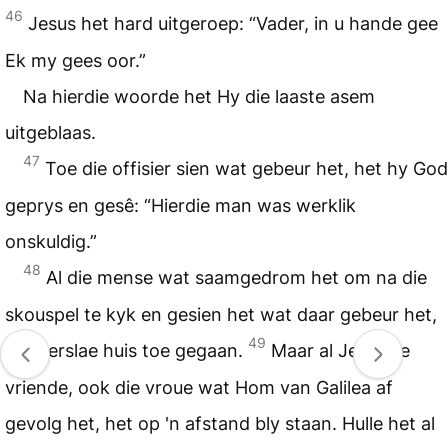
46
Jesus het hard uitgeroep: “Vader, in u hande gee
Ek my gees oor.”
Na hierdie woorde het Hy die laaste asem
uitgeblaas.
47
Toe die offisier sien wat gebeur het, het hy God
geprys en gesê: “Hierdie man was werklik
onskuldig.”
48
Al die mense wat saamgedrom het om na die
skouspel te kyk en gesien het wat daar gebeur het,
49
het verslae huis toe gegaan.
Maar al Jesus se
vriende, ook die vroue wat Hom van Galilea af
gevolg het, het op 'n afstand bly staan. Hulle het al