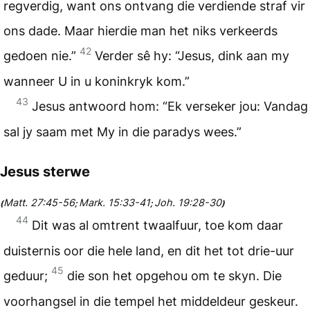
regverdig, want ons ontvang die verdiende straf vir
ons dade. Maar hierdie man het niks verkeerds
42
gedoen nie.”
Verder sê hy: “Jesus, dink aan my
wanneer U in u koninkryk kom.”
43
Jesus antwoord hom: “Ek verseker jou: Vandag
sal jy saam met My in die paradys wees.”
Jesus sterwe
Matt. 27:45-56
Mark. 15:33-41
Joh. 19:28-30
(
;
;
)
44
Dit was al omtrent twaalfuur, toe kom daar
duisternis oor die hele land, en dit het tot drie-uur
45
geduur;
die son het opgehou om te skyn. Die
voorhangsel in die tempel het middeldeur geskeur.