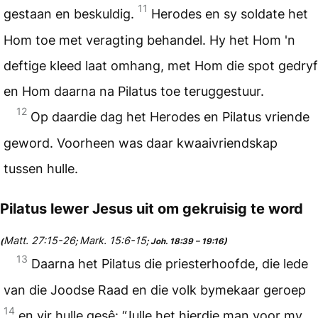
11
gestaan en beskuldig.
Herodes en sy soldate het
Hom toe met veragting behandel. Hy het Hom 'n
deftige kleed laat omhang, met Hom die spot gedryf
en Hom daarna na Pilatus toe teruggestuur.
12
Op daardie dag het Herodes en Pilatus vriende
geword. Voorheen was daar kwaaivriendskap
tussen hulle.
Pilatus lewer Jesus uit om gekruisig te word
Matt. 27:15-26
Mark. 15:6-15
(
;
; Joh. 18:39 – 19:16)
13
Daarna het Pilatus die priesterhoofde, die lede
van die Joodse Raad en die volk bymekaar geroep
14
en vir hulle gesê: “Julle het hierdie man voor my