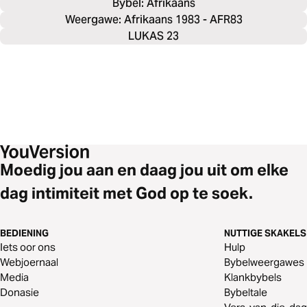
Bybel: 
Afrikaans
Weergawe: Afrikaans 1983 - AFR83
LUKAS 23
Moedig jou aan en daag jou uit om elke
dag intimiteit met God op te soek.
BEDIENING
NUTTIGE SKAKELS
Iets oor ons
Hulp
Webjoernaal
Bybelweergawes
Media
Klankbybels
Donasie
Bybeltale