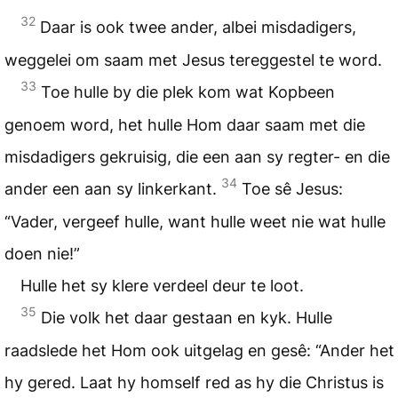
32
Daar is ook twee ander, albei misdadigers,
weggelei om saam met Jesus tereggestel te word.
33
Toe hulle by die plek kom wat Kopbeen
genoem word, het hulle Hom daar saam met die
misdadigers gekruisig, die een aan sy regter- en die
34
ander een aan sy linkerkant.
Toe sê Jesus:
“Vader, vergeef hulle, want hulle weet nie wat hulle
doen nie!”
Hulle het sy klere verdeel deur te loot.
35
Die volk het daar gestaan en kyk. Hulle
raadslede het Hom ook uitgelag en gesê: “Ander het
hy gered. Laat hy homself red as hy die Christus is