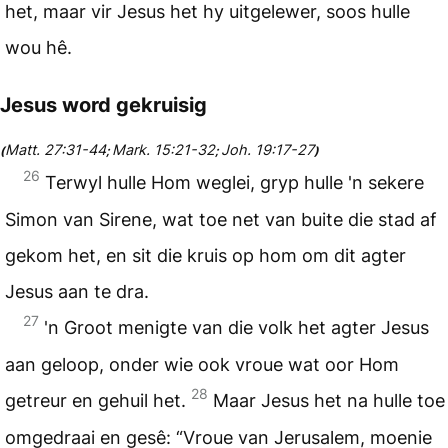
het, maar vir Jesus het hy uitgelewer, soos hulle
wou hê.
Jesus word gekruisig
Matt. 27:31-44
Mark. 15:21-32
Joh. 19:17-27
(
;
;
)
26
Terwyl hulle Hom weglei, gryp hulle 'n sekere
Simon van Sirene, wat toe net van buite die stad af
gekom het, en sit die kruis op hom om dit agter
Jesus aan te dra.
27
'n Groot menigte van die volk het agter Jesus
aan geloop, onder wie ook vroue wat oor Hom
28
getreur en gehuil het.
Maar Jesus het na hulle toe
omgedraai en gesê: “Vroue van Jerusalem, moenie