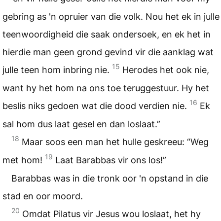
gebring as 'n opruier van die volk. Nou het ek in julle
teenwoordigheid die saak ondersoek, en ek het in
hierdie man geen grond gevind vir die aanklag wat
15
julle teen hom inbring nie.
Herodes het ook nie,
want hy het hom na ons toe teruggestuur. Hy het
16
beslis niks gedoen wat die dood verdien nie.
Ek
sal hom dus laat gesel en dan loslaat.”
18
Maar soos een man het hulle geskreeu: “Weg
19
met hom!
Laat Barabbas vir ons los!”
Barabbas was in die tronk oor 'n opstand in die
stad en oor moord.
20
Omdat Pilatus vir Jesus wou loslaat, het hy