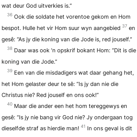
wat deur God uitverkies is.”
36
Ook die soldate het vorentoe gekom en Hom
37
bespot. Hulle het vir Hom suur wyn aangebied
en
gesê: “As jy die koning van die Jode is, red jouself.”
38
Daar was ook 'n opskrif bokant Hom: “Dit is die
koning van die Jode.”
39
Een van die misdadigers wat daar gehang het,
het Hom gelaster deur te sê: “Is jy dan nie die
Christus nie? Red jouself en ons ook!”
40
Maar die ander een het hom tereggewys en
gesê: “Is jy nie bang vir God nie? Jy ondergaan tog
41
dieselfde straf as hierdie man!
In ons geval is dit