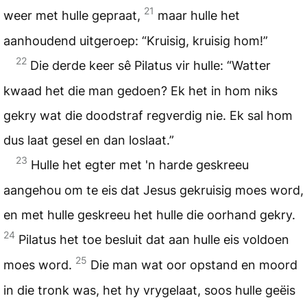
21
weer met hulle gepraat,
maar hulle het
aanhoudend uitgeroep: “Kruisig, kruisig hom!”
22
Die derde keer sê Pilatus vir hulle: “Watter
kwaad het die man gedoen? Ek het in hom niks
gekry wat die doodstraf regverdig nie. Ek sal hom
dus laat gesel en dan loslaat.”
23
Hulle het egter met 'n harde geskreeu
aangehou om te eis dat Jesus gekruisig moes word,
en met hulle geskreeu het hulle die oorhand gekry.
24
Pilatus het toe besluit dat aan hulle eis voldoen
25
moes word.
Die man wat oor opstand en moord
in die tronk was, het hy vrygelaat, soos hulle geëis