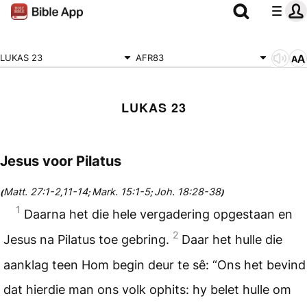
LUKAS 23
AFR83
LUKAS 23
Jesus voor Pilatus
Matt. 27:1-2
11-14
Mark. 15:1-5
Joh. 18:28-38
(
,
;
;
)
1
Daarna het die hele vergadering opgestaan en
2
Jesus na Pilatus toe gebring.
Daar het hulle die
aanklag teen Hom begin deur te sê: “Ons het bevind
dat hierdie man ons volk ophits: hy belet hulle om