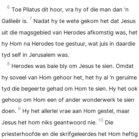
6
Toe Pilatus dit hoor, vra hy of die man dan 'n
7
Galileër is.
Nadat hy te wete gekom het dat Jesus
uit die magsgebied van Herodes afkomstig was, het
hy Hom na Herodes toe gestuur, wat juis in daardie
tyd self in Jerusalem was.
8
Herodes was baie bly om Jesus te sien. Omdat
hy soveel van Hom gehoor het, het hy al 'n geruime
tyd die begeerte gehad om Hom te sien. Hy het ook
gehoop om Hom een of ander wonderwerk te sien
9
doen.
Hy het allerlei vrae aan Hom gestel, maar
10
Jesus het hom niks geantwoord nie.
Die
priesterhoofde en die skrifgeleerdes het Hom heftig