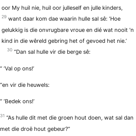
oor My huil nie, huil oor julleself en julle kinders,
29
want daar kom dae waarin hulle sal sê: ‘Hoe
gelukkig is die onvrugbare vroue en dié wat nooit 'n
kind in die wêreld gebring het of gevoed het nie.’
30
“Dan sal hulle vir die berge sê:
“ ‘Val op ons!’
“en vir die heuwels:
“ ‘Bedek ons!’
31
“As hulle dit met die groen hout doen, wat sal dan
met die droë hout gebeur?”