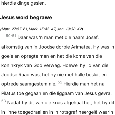
hierdie dinge gesien.
Jesus word begrawe
Matt. 27:57-61
Mark. 15:42-47
Joh. 19:38-42
(
;
;
)
50-51
Daar was 'n man met die naam Josef,
afkomstig van 'n Joodse dorpie Arimatea. Hy was 'n
goeie en opregte man en het die koms van die
koninkryk van God verwag. Hoewel hy lid van die
Joodse Raad was, het hy nie met hulle besluit en
52
optrede saamgestem nie.
Hierdie man het na
Pilatus toe gegaan en die liggaam van Jesus gevra.
53
Nadat hy dit van die kruis afgehaal het, het hy dit
in linne toegedraai en in 'n rotsgraf neergelê waarin