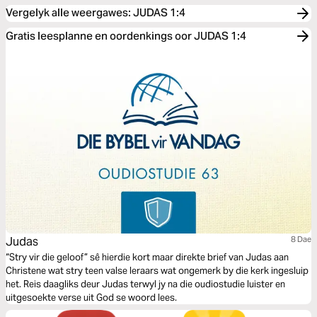
Vergelyk alle weergawes
:
JUDAS 1:4
Gratis leesplanne en oordenkings oor JUDAS 1:4
Judas
8 Dae
“Stry vir die geloof” sê hierdie kort maar direkte brief van Judas aan
Christene wat stry teen valse leraars wat ongemerk by die kerk ingesluip
het. Reis daagliks deur Judas terwyl jy na die oudiostudie luister en
uitgesoekte verse uit God se woord lees.