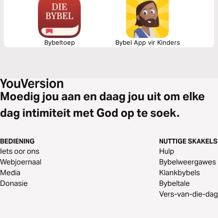
Bybeltoep
Bybel App vir Kinders
Moedig jou aan en daag jou uit om elke
dag intimiteit met God op te soek.
BEDIENING
NUTTIGE SKAKELS
Iets oor ons
Hulp
Webjoernaal
Bybelweergawes
Media
Klankbybels
Donasie
Bybeltale
Vers-van-die-dag