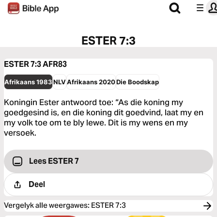
ESTER 7:3
ESTER 7:3
AFR83
Afrikaans 1983
NLV
Afrikaans 2020
Die Boodskap
Koningin Ester antwoord toe: “As die koning my
goedgesind is, en die koning dit goedvind, laat my en
my volk toe om te bly lewe. Dit is my wens en my
versoek.
Lees ESTER 7
Deel
Vergelyk alle weergawes
:
ESTER 7:3