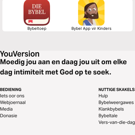
Bybeltoep
Bybel App vir Kinders
Moedig jou aan en daag jou uit om elke
dag intimiteit met God op te soek.
BEDIENING
NUTTIGE SKAKELS
Iets oor ons
Hulp
Webjoernaal
Bybelweergawes
Media
Klankbybels
Donasie
Bybeltale
Vers-van-die-dag