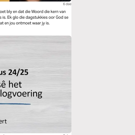
6 dae
moet bly en dat die Woord die kern van
s is. Ek glo die dagstukkies oor God se
t en jou ontmoet waar jy is.