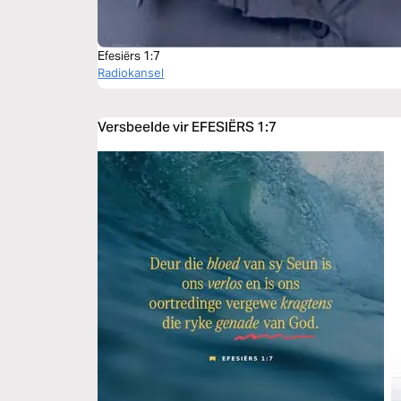
Efesiërs 1:7
Radiokansel
Versbeelde vir EFESIËRS 1:7