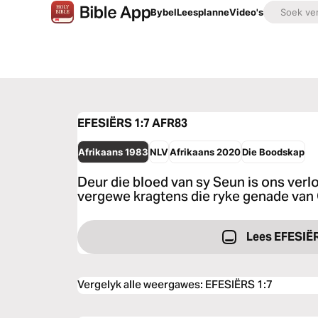
Bybel
Leesplanne
Video's
EFESIËRS 1:7
AFR83
Afrikaans 1983
NLV
Afrikaans 2020
Die Boodskap
Deur die bloed van sy Seun is ons verl
vergewe kragtens die ryke genade van
Lees EFESIË
Vergelyk alle weergawes
:
EFESIËRS 1:7