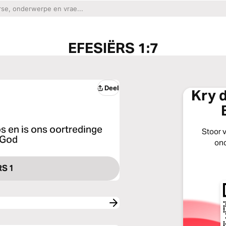
EFESIËRS 1:7
Deel
Kry 
os en is ons oortredinge
Stoor v
 God
ond
RS 1