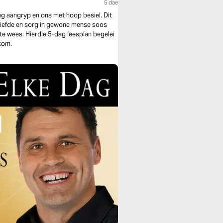
5 dae
g aangryp en ons met hoop besiel. Dit
liefde en sorg in gewone mense soos
splan begelei
 kom.