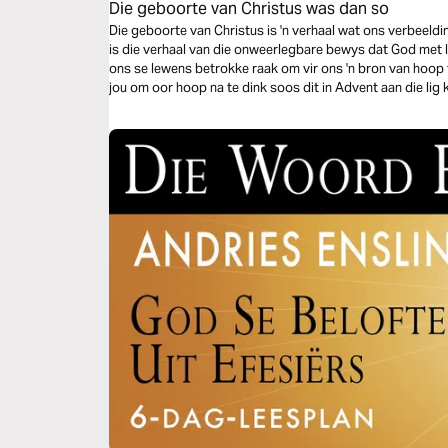
Die geboorte van Christus was dan so
Die geboorte van Christus is 'n verhaal wat ons verbeeldin
is die verhaal van die onweerlegbare bewys dat God met 
ons se lewens betrokke raak om vir ons 'n bron van hoop te wees. Hierdie 5-dag lee
jou om oor hoop na te dink soos dit in Advent aan die lig