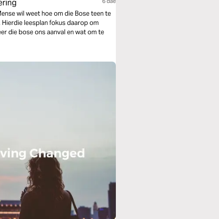
ering
6 dae
 Mense wil weet hoe om die Bose teen te
. Hierdie leesplan fokus daarop om
er die bose ons aanval en wat om te