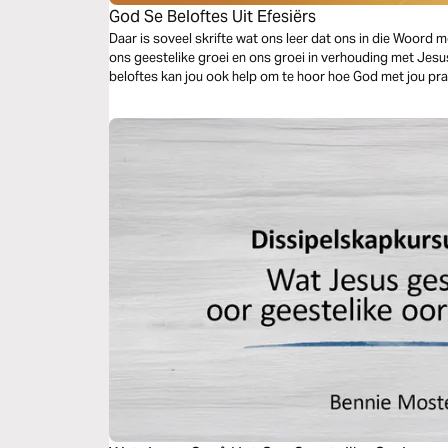
God Se Beloftes Uit Efesiërs
Daar is soveel skrifte wat ons leer dat ons in die Woord 
ons geestelike groei en ons groei in verhouding met Jesu
beloftes kan jou ook help om te hoor hoe God met jou praa