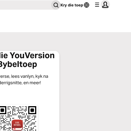
Kry die toep
die YouVersion
Bybeltoep
erse, lees vanlyn, kyk na
errigsnitte, en meer!