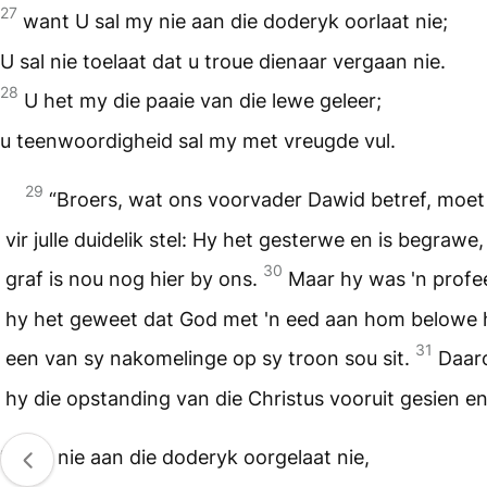
27
want U sal my nie aan die doderyk oorlaat nie;
U sal nie toelaat dat u troue dienaar vergaan nie.
28
U het my die paaie van die lewe geleer;
u teenwoordigheid sal my met vreugde vul.
29
“Broers, wat ons voorvader Dawid betref, moet 
vir julle duidelik stel: Hy het gesterwe en is begrawe,
30
graf is nou nog hier by ons.
Maar hy was 'n profe
hy het geweet dat God met 'n eed aan hom belowe 
31
een van sy nakomelinge op sy troon sou sit.
Daar
hy die opstanding van die Christus vooruit gesien en
“Hy is nie aan die doderyk oorgelaat nie,