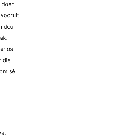
t doen
 vooruit
m deur
ak.
erlos
 die
om sê
we,