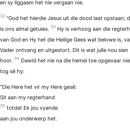
en sy liggaam het nie vergaan nie.
32
“God het hierdie Jesus uit die dood laat opstaan; 
33
is ons almal getuies.
Hy is verhoog aan die regter
van God en Hy het die Heilige Gees wat belowe is, va
Vader ontvang en uitgestort. Dit is wat julle nou sien
34
hoor.
Dawid het nie na die hemel toe opgevaar nie
tog sê hy:
“Die Here het vir my Here gesê:
Sit aan my regterhand
35
totdat Ek jou vyande
aan jou onderwerp het.