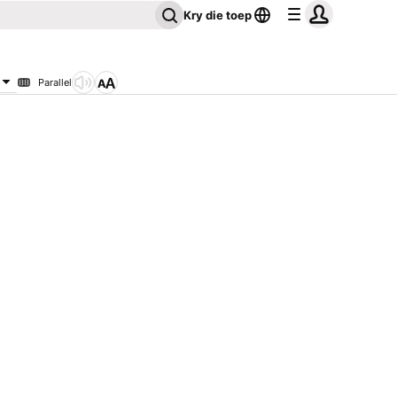
Kry die toep
Parallel