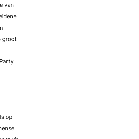
le van
eidene
en
e groot
 Party
ls op
 mense