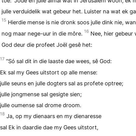
toe: “Jode en julle almal wat in Jerusalem woon, ek 
julle verduidelik wat gebeur het. Luister na wat ek g
15
Hierdie mense is nie dronk soos julle dink nie, want
16
nog maar nege-uur in die môre.
Nee, hier gebeur
God deur die profeet Joël gesê het:
17
“Só sal dit in die laaste dae wees, sê God:
Ek sal my Gees uitstort op alle mense:
julle seuns en julle dogters sal as profete optree;
julle jongmense sal gesigte sien;
julle oumense sal drome droom.
18
Ja, op my dienaars en my dienaresse
sal Ek in daardie dae my Gees uitstort,