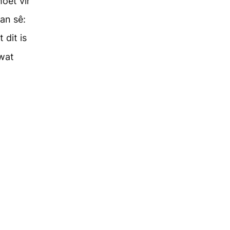
moet vir
aan sê:
 dit is
 wat