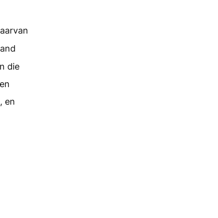
daarvan
hand
n die
 en
, en