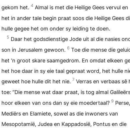
4
gekom het.
Almal is met die Heilige Gees vervul en 
het in ander tale begin praat soos die Heilige Gees d
hulle gegee het om onder sy leiding te doen.
5
Daar het godsdienstige Jode uit al die nasies on
6
son in Jerusalem gewoon.
Toe die mense die gelui
het 'n groot skare saamgedrom. En omdat elkeen g
het hoe daar in sy eie taal gepraat word, het hulle ni
7
geweet hoe hulle dit het nie.
Verras en verbaas sê 
toe: “Die mense wat daar praat, is tog almal Galileër
9
hoor elkeen van ons dan sy eie moedertaal?
Perse
Mediërs en Elamiete, sowel as die inwoners van
Mesopotamië, Judea en Kappadosië, Pontus en die