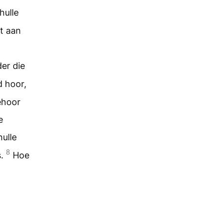
hulle
it aan
der die
d hoor,
ehoor
e
hulle
8
s.
Hoe
,