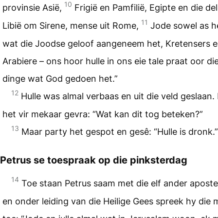
10
provinsie Asië,
Frigië en Pamfilië, Egipte en die de
11
Libië om Sirene, mense uit Rome,
Jode sowel as h
wat die Joodse geloof aangeneem het, Kretensers 
Arabiere – ons hoor hulle in ons eie tale praat oor di
dinge wat God gedoen het.”
12
Hulle was almal verbaas en uit die veld geslaan.
het vir mekaar gevra: “Wat kan dit tog beteken?”
13
Maar party het gespot en gesê: “Hulle is dronk.”
Petrus se toespraak op die pinksterdag
14
Toe staan Petrus saam met die elf ander aposte
en onder leiding van die Heilige Gees spreek hy die