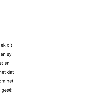
ek dit
 en sy
et en
het dat
om het
 gesê: