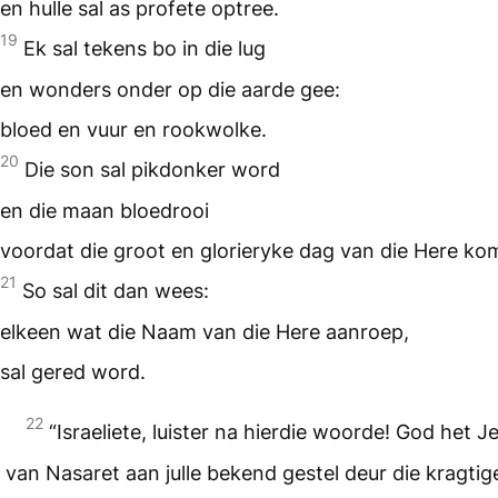
en hulle sal as profete optree.
19
Ek sal tekens bo in die lug
en wonders onder op die aarde gee:
bloed en vuur en rookwolke.
20
Die son sal pikdonker word
en die maan bloedrooi
voordat die groot en glorieryke dag van die Here ko
21
So sal dit dan wees:
elkeen wat die Naam van die Here aanroep,
sal gered word.
22
“Israeliete, luister na hierdie woorde! God het J
van Nasaret aan julle bekend gestel deur die kragtig