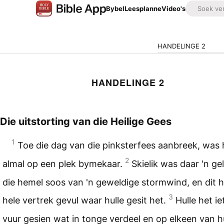
Bybel
Leesplanne
Video's
HANDELINGE 2
HANDELINGE 2
Die uitstorting van die Heilige Gees
1
Toe die dag van die pinksterfees aanbreek, was 
2
almal op een plek bymekaar.
Skielik was daar 'n gel
die hemel soos van 'n geweldige stormwind, en dit h
3
hele vertrek gevul waar hulle gesit het.
Hulle het i
vuur gesien wat in tonge verdeel en op elkeen van h