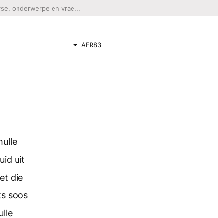
AFR83
hulle
uid uit
et die
ets soos
ulle