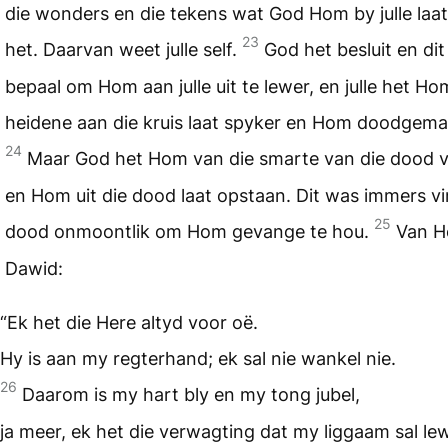
die wonders en die tekens wat God Hom by julle laa
23
het. Daarvan weet julle self.
God het besluit en dit
bepaal om Hom aan julle uit te lewer, en julle het Ho
heidene aan die kruis laat spyker en Hom doodgema
24
Maar God het Hom van die smarte van die dood v
en Hom uit die dood laat opstaan. Dit was immers vir
25
dood onmoontlik om Hom gevange te hou.
Van H
Dawid:
“Ek het die Here altyd voor oë.
Hy is aan my regterhand; ek sal nie wankel nie.
26
Daarom is my hart bly en my tong jubel,
ja meer, ek het die verwagting dat my liggaam sal le