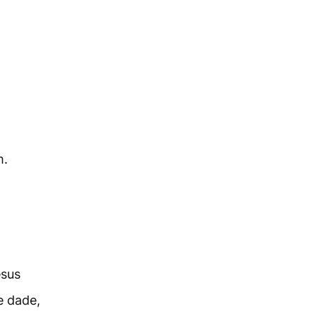
m.
esus
e dade,