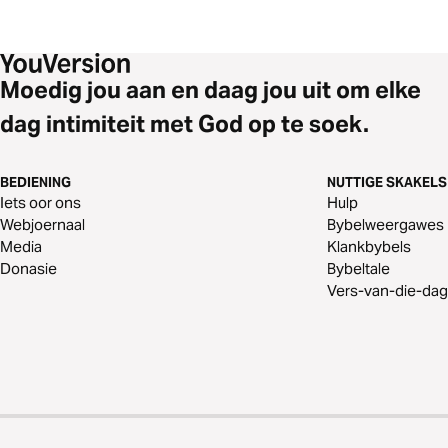
Moedig jou aan en daag jou uit om elke
dag intimiteit met God op te soek.
BEDIENING
NUTTIGE SKAKELS
Iets oor ons
Hulp
Webjoernaal
Bybelweergawes
Media
Klankbybels
Donasie
Bybeltale
Vers-van-die-dag