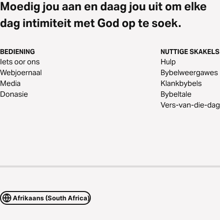
Moedig jou aan en daag jou uit om elke
dag intimiteit met God op te soek.
BEDIENING
NUTTIGE SKAKELS
Iets oor ons
Hulp
Webjoernaal
Bybelweergawes
Media
Klankbybels
Donasie
Bybeltale
Vers-van-die-dag
Afrikaans (South Africa)