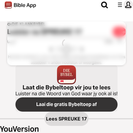
DIE KLANKBYBEL
Luister na
SPREUKE 17
Deel
1 x
0:00
0:00
Hierdie hoofstuk is nie in die huidige weergawe beskikbaar nie. Kies
asseblief 'n ander hoofstuk of weergawe.
Laat die Bybeltoep vir jou te lees
Luister na die Woord van God waar jy ook al is!
Laai die gratis Bybeltoep af
Lees
SPREUKE 17