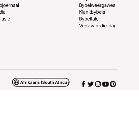
joernaal
Bybelweergawes
dia
Klankbybels
nasie
Bybeltale
Vers-van-die-dag
Afrikaans (South Africa)