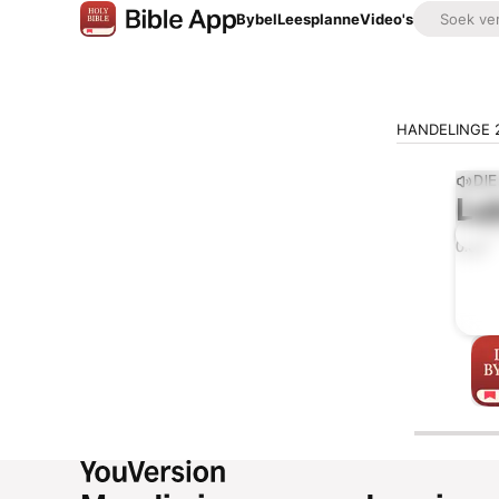
Bybel
Leesplanne
Video's
HANDELINGE 
DI
Lu
0:00