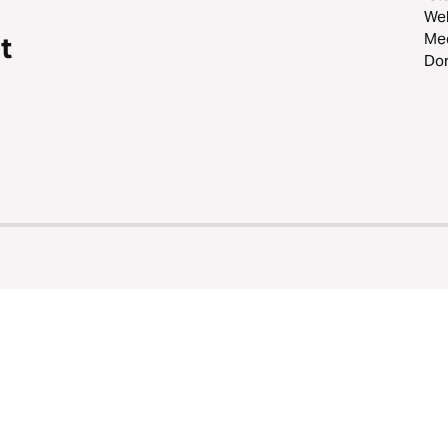
Web
Me
t
Do