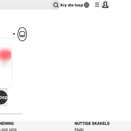
Kry die toep
Deel
1 x
toep
IENING
NUTTIGE SKAKELS
s oor ons
Hulp