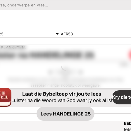
25
AFR53
E KLANKBYBEL
ister na
HANDELINGE 25
0:00
Hierdie hoofstuk is nie in die huidige weergawe beskikbaar nie. Kies
asseblief 'n ander hoofstuk of weergawe.
Laat die Bybeltoep vir jou te lees
Kry die 
Luister na die Woord van God waar jy ook al is!
Lees
HANDELINGE 25
BED
Iet